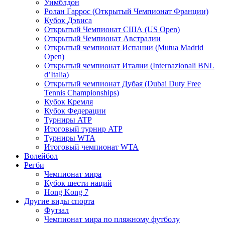
Уимблдон
Ролан Гаррос (Открытый Чемпионат Франции)
Кубок Дэвиса
Открытый Чемпионат США (US Open)
Открытый Чемпионат Австралии
Открытый чемпионат Испании (Mutua Madrid
Open)
Открытый чемпионат Италии (Internazionali BNL
d’Italia)
Открытый чемпионат Дубая (Dubai Duty Free
Tennis Championships)
Кубок Кремля
Кубок Федерации
Турниры ATP
Итоговый турнир ATP
Турниры WTA
Итоговый чемпионат WTA
Волейбол
Регби
Чемпионат мира
Кубок шести наций
Hong Kong 7
Другие виды спорта
Футзал
Чемпионат мира по пляжному футболу