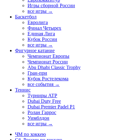
Игры сборной России
все игры →
Баскетбол
Евролига
Финал Четырех
Единая Лига
Кубок России
все игры →
Фигурное катание
Чемпионат Европы
Чемпионат России
Abu Dhabi Classic Trophy
Гран-при
Кубок Ростелекома
все события →
Теннис
Турниры ATP
Dubai Duty Free
Dubai Premier Padel P1
Ролан Гаррос
Уимблдон
все игры →
ЧМ по хоккею
Сб. России по хоккею