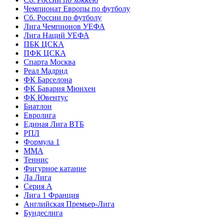
Чемпионат Европы по футболу
Сб. России по футболу
Лига Чемпионов УЕФА
Лига Наций УЕФА
ПБК ЦСКА
ПФК ЦСКА
Спарта Москва
Реал Мадрид
ФК Барселона
ФК Бавария Мюнхен
ФК Ювентус
Биатлон
Евролига
Единая Лига ВТБ
РПЛ
Формула 1
MMA
Теннис
Фигурное катание
Ла Лига
Серия А
Лига 1 Франция
Английская Премьер-Лига
Бундеслига