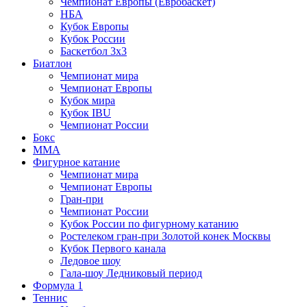
Чемпионат Европы (Евробаскет)
НБА
Кубок Европы
Кубок России
Баскетбол 3х3
Биатлон
Чемпионат мира
Чемпионат Европы
Кубок мира
Кубок IBU
Чемпионат России
Бокс
MMA
Фигурное катание
Чемпионат мира
Чемпионат Европы
Гран-при
Чемпионат России
Кубок России по фигурному катанию
Ростелеком гран-при Золотой конек Москвы
Кубок Первого канала
Ледовое шоу
Гала-шоу Ледниковый период
Формула 1
Теннис