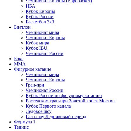
Чемпионат Европы (Евробаскет)
НБА
Кубок Европы
Кубок России
Баскетбол 3х3
Биатлон
Чемпионат мира
Чемпионат Европы
Кубок мира
Кубок IBU
Чемпионат России
Бокс
MMA
Фигурное катание
Чемпионат мира
Чемпионат Европы
Гран-при
Чемпионат России
Кубок России по фигурному катанию
Ростелеком гран-при Золотой конек Москвы
Кубок Первого канала
Ледовое шоу
Гала-шоу Ледниковый период
Формула 1
Теннис