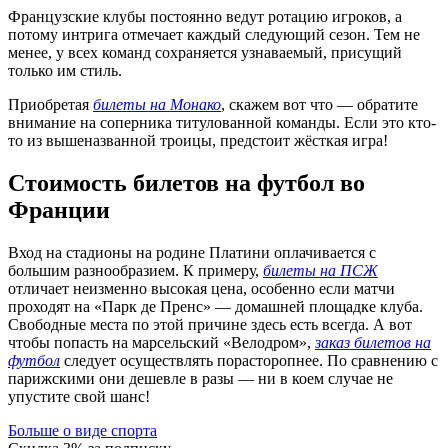
Французские клубы постоянно ведут ротацию игроков, а
потому интрига отмечает каждый следующий сезон. Тем не
менее, у всех команд сохраняется узнаваемый, присущий
только им стиль.
Приобретая
билеты на Монако
, скажем вот что — обратите
внимание на соперника титулованной команды. Если это кто-
то из вышеназванной троицы, предстоит жёсткая игра!
Стоимость билетов на футбол во
Франции
Вход на стадионы на родине Платини оплачивается с
большим разнообразием. К примеру,
билеты на ПСЖ
отличает неизменно высокая цена, особенно если матчи
проходят на «Парк де Пренс» — домашней площадке клуба.
Свободные места по этой причине здесь есть всегда. А вот
чтобы попасть на марсельский «Велодром»,
заказ билетов на
футбол
следует осуществлять порасторопнее. По сравнению с
парижскими они дешевле в разы — ни в коем случае не
упустите свой шанс!
Больше о виде спорта