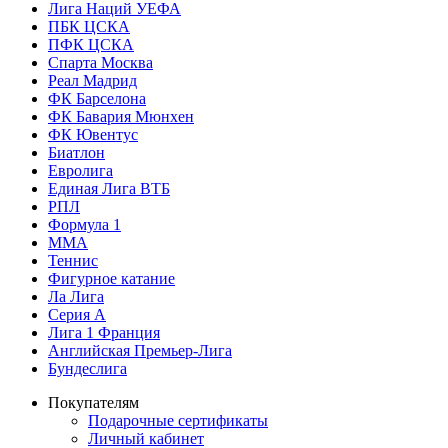
Лига Наций УЕФА
ПБК ЦСКА
ПФК ЦСКА
Спарта Москва
Реал Мадрид
ФК Барселона
ФК Бавария Мюнхен
ФК Ювентус
Биатлон
Евролига
Единая Лига ВТБ
РПЛ
Формула 1
MMA
Теннис
Фигурное катание
Ла Лига
Серия А
Лига 1 Франция
Английская Премьер-Лига
Бундеслига
Покупателям
Подарочные сертификаты
Личный кабинет