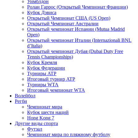
Уимблдон
Ролан Гаррос (Открытый Чемпионат Франции)
Кубок Дэвиса
Открытый Чемпионат США (US Open)
Открытый Чемпионат Австралии
Открытый чемпионат Испании (Mutua Madrid
Open)
Открытый чемпионат Италии (Internazionali BNL
d’Italia)
Открытый чемпионат Дубая (Dubai Duty Free
Tennis Championships)
Кубок Кремля
Кубок Федерации
Турниры ATP
Итоговый турнир ATP
Турниры WTA
Итоговый чемпионат WTA
Волейбол
Регби
Чемпионат мира
Кубок шести наций
Hong Kong 7
Другие виды спорта
Футзал
Чемпионат мира по пляжному футболу