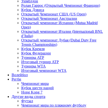
Уимблдон
Ролан Гаррос (Открытый Чемпионат Франции)
Кубок Дэвиса
Открытый Чемпионат США (US Open)
Открытый Чемпионат Австралии
Открытый чемпионат Испании (Mutua Madrid
Open)
Открытый чемпионат Италии (Internazionali BNL
d’Italia)
Открытый чемпионат Дубая (Dubai Duty Free
Tennis Championships)
Кубок Кремля
Кубок Федерации
Турниры ATP
Итоговый турнир ATP
Турниры WTA
Итоговый чемпионат WTA
Волейбол
Регби
Чемпионат мира
Кубок шести наций
Hong Kong 7
Другие виды спорта
Футзал
Чемпионат мира по пляжному футболу