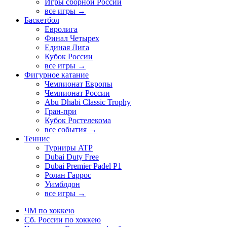
Игры сборной России
все игры →
Баскетбол
Евролига
Финал Четырех
Единая Лига
Кубок России
все игры →
Фигурное катание
Чемпионат Европы
Чемпионат России
Abu Dhabi Classic Trophy
Гран-при
Кубок Ростелекома
все события →
Теннис
Турниры ATP
Dubai Duty Free
Dubai Premier Padel P1
Ролан Гаррос
Уимблдон
все игры →
ЧМ по хоккею
Сб. России по хоккею