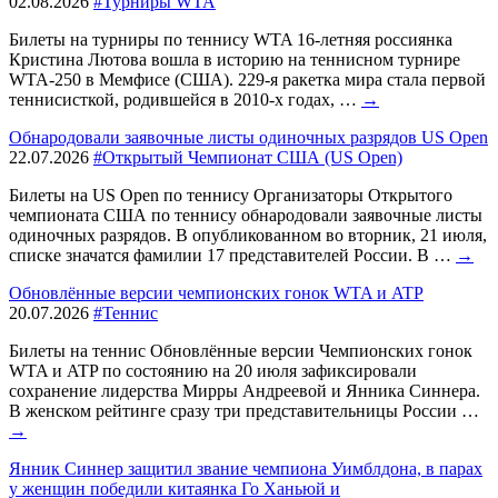
02.08.2026
#Турниры WTA
Билеты на турниры по теннису WTA 16-летняя россиянка
Кристина Лютова вошла в историю на теннисном турнире
WTA-250 в Мемфисе (США). 229-я ракетка мира стала первой
теннисисткой, родившейся в 2010-х годах, …
→
Обнародовали заявочные листы одиночных разрядов US Open
22.07.2026
#Открытый Чемпионат США (US Open)
Билеты на US Open по теннису Организаторы Открытого
чемпионата США по теннису обнародовали заявочные листы
одиночных разрядов. В опубликованном во вторник, 21 июля,
списке значатся фамилии 17 представителей России. В …
→
Обновлённые версии чемпионских гонок WTA и ATP
20.07.2026
#Теннис
Билеты на теннис Обновлённые версии Чемпионских гонок
WTA и ATP по состоянию на 20 июля зафиксировали
сохранение лидерства Мирры Андреевой и Янника Синнера.
В женском рейтинге сразу три представительницы России …
→
Янник Синнер защитил звание чемпиона Уимблдона, в парах
у женщин победили китаянка Го Ханьюй и