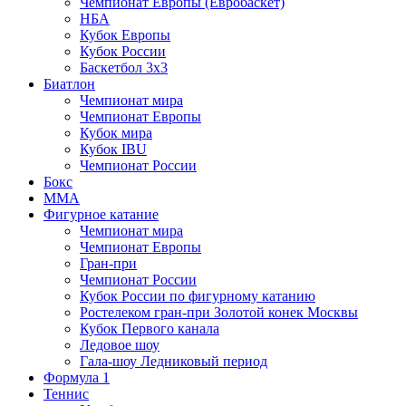
Чемпионат Европы (Евробаскет)
НБА
Кубок Европы
Кубок России
Баскетбол 3х3
Биатлон
Чемпионат мира
Чемпионат Европы
Кубок мира
Кубок IBU
Чемпионат России
Бокс
MMA
Фигурное катание
Чемпионат мира
Чемпионат Европы
Гран-при
Чемпионат России
Кубок России по фигурному катанию
Ростелеком гран-при Золотой конек Москвы
Кубок Первого канала
Ледовое шоу
Гала-шоу Ледниковый период
Формула 1
Теннис