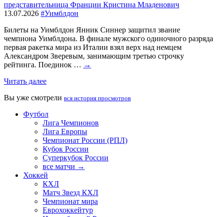
представительница Франции Кристина Младенович
13.07.2026
#Уимблдон
Билеты на Уимблдон Янник Синнер защитил звание
чемпиона Уимблдона. В финале мужского одиночного разряда
первая ракетка мира из Италии взял верх над немцем
Александром Зверевым, занимающим третью строчку
рейтинга. Поединок …
→
Читать далее
Вы уже смотрели
вся история просмотров
Футбол
Лига Чемпионов
Лига Европы
Чемпионат России (РПЛ)
Кубок России
Суперкубок России
все матчи →
Хоккей
КХЛ
Матч Звезд КХЛ
Чемпионат мира
Еврохоккейтур