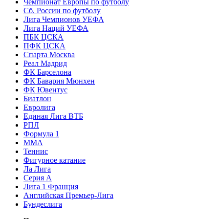
Чемпионат Европы по футболу
Сб. России по футболу
Лига Чемпионов УЕФА
Лига Наций УЕФА
ПБК ЦСКА
ПФК ЦСКА
Спарта Москва
Реал Мадрид
ФК Барселона
ФК Бавария Мюнхен
ФК Ювентус
Биатлон
Евролига
Единая Лига ВТБ
РПЛ
Формула 1
MMA
Теннис
Фигурное катание
Ла Лига
Серия А
Лига 1 Франция
Английская Премьер-Лига
Бундеслига