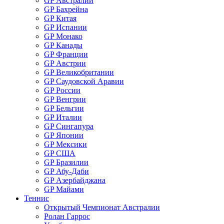
GP Австралии
GP Бахрейна
GP Китая
GP Испании
GP Монако
GP Канады
GP Франции
GP Австрии
GP Великобритании
GP Саудовской Аравии
GP России
GP Венгрии
GP Бельгии
GP Италии
GP Сингапура
GP Японии
GP Мексики
GP США
GP Бразилии
GP Абу-Даби
GP Азербайджана
GP Майами
Теннис
Открытый Чемпионат Австралии
Ролан Гаррос