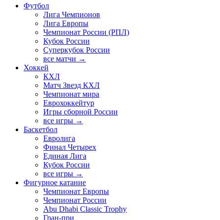
Футбол
Лига Чемпионов
Лига Европы
Чемпионат России (РПЛ)
Кубок России
Суперкубок России
все матчи →
Хоккей
КХЛ
Матч Звезд КХЛ
Чемпионат мира
Еврохоккейтур
Игры сборной России
все игры →
Баскетбол
Евролига
Финал Четырех
Единая Лига
Кубок России
все игры →
Фигурное катание
Чемпионат Европы
Чемпионат России
Abu Dhabi Classic Trophy
Гран-при