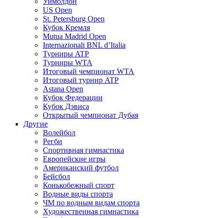
Уимблдон
US Open
St. Petersburg Open
Кубок Кремля
Mutua Madrid Open
Internazionali BNL d’Italia
Турниры ATP
Турниры WTA
Итоговый чемпионат WTA
Итоговый турнир ATP
Astana Open
Кубок Федерации
Кубок Дэвиса
Открытый чемпионат Дубая
Другие
Волейбол
Регби
Спортивная гимнастика
Европейские игры
Американский футбол
Бейсбол
Конькобежный спорт
Водные виды спорта
ЧМ по водным видам спорта
Художественная гимнастика