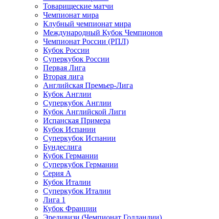
Товарищеские матчи
Чемпионат мира
Клубный чемпионат мира
Международный Кубок Чемпионов
Чемпионат России (РПЛ)
Кубок России
Суперкубок России
Первая Лига
Вторая лига
Английская Премьер-Лига
Кубок Англии
Суперкубок Англии
Кубок Английской Лиги
Испанская Примера
Кубок Испании
Суперкубок Испании
Бундеслига
Кубок Германии
Суперкубок Германии
Серия А
Кубок Италии
Суперкубок Италии
Лига 1
Кубок Франции
Эредивизи (Чемпионат Голландии)