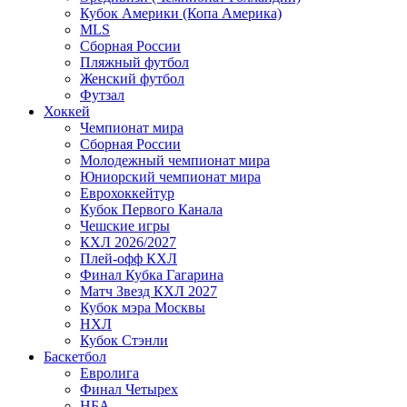
Кубок Америки (Копа Америка)
MLS
Сборная России
Пляжный футбол
Женский футбол
Футзал
Хоккей
Чемпионат мира
Сборная России
Молодежный чемпионат мира
Юниорский чемпионат мира
Еврохоккейтур
Кубок Первого Канала
Чешские игры
КХЛ 2026/2027
Плей-офф КХЛ
Финал Кубка Гагарина
Матч Звезд КХЛ 2027
Кубок мэра Москвы
НХЛ
Кубок Стэнли
Баскетбол
Евролига
Финал Четырех
НБА