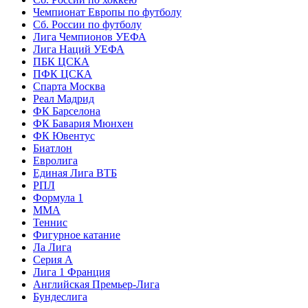
Чемпионат Европы по футболу
Сб. России по футболу
Лига Чемпионов УЕФА
Лига Наций УЕФА
ПБК ЦСКА
ПФК ЦСКА
Спарта Москва
Реал Мадрид
ФК Барселона
ФК Бавария Мюнхен
ФК Ювентус
Биатлон
Евролига
Единая Лига ВТБ
РПЛ
Формула 1
MMA
Теннис
Фигурное катание
Ла Лига
Серия А
Лига 1 Франция
Английская Премьер-Лига
Бундеслига