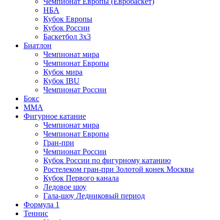
Чемпионат Европы (Евробаскет)
НБА
Кубок Европы
Кубок России
Баскетбол 3х3
Биатлон
Чемпионат мира
Чемпионат Европы
Кубок мира
Кубок IBU
Чемпионат России
Бокс
MMA
Фигурное катание
Чемпионат мира
Чемпионат Европы
Гран-при
Чемпионат России
Кубок России по фигурному катанию
Ростелеком гран-при Золотой конек Москвы
Кубок Первого канала
Ледовое шоу
Гала-шоу Ледниковый период
Формула 1
Теннис