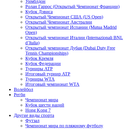
Уимблдон
Ролан Гаррос (Открытый Чемпионат Франции)
Кубок Дэвиса
Открытый Чемпионат США (US Open)
Открытый Чемпионат Австралии
Открытый чемпионат Испании (Mutua Madrid
Open)
Открытый чемпионат Италии (Internazionali BNL
d’Italia)
Открытый чемпионат Дубая (Dubai Duty Free
Tennis Championships)
Кубок Кремля
Кубок Федерации
Турниры ATP
Итоговый турнир ATP
Турниры WTA
Итоговый чемпионат WTA
Волейбол
Регби
Чемпионат мира
Кубок шести наций
Hong Kong 7
Другие виды спорта
Футзал
Чемпионат мира по пляжному футболу