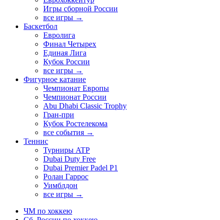
Игры сборной России
все игры →
Баскетбол
Евролига
Финал Четырех
Единая Лига
Кубок России
все игры →
Фигурное катание
Чемпионат Европы
Чемпионат России
Abu Dhabi Classic Trophy
Гран-при
Кубок Ростелекома
все события →
Теннис
Турниры ATP
Dubai Duty Free
Dubai Premier Padel P1
Ролан Гаррос
Уимблдон
все игры →
ЧМ по хоккею
Сб. России по хоккею