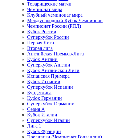
Товарищеские матчи
Чемпионат мира
Клубный чемпионат мира
Международный Кубок Чемпионов
Чемпионат России (РПЛ)
Кубок России
Суперкубок России
Первая Лига
Вторая лига
Английская Премьер-Лига
Кубок Англии
Суперкубок Англии
Кубок Английской Лиги
Испанская Примера
Кубок Испании
Суперкубок Испании
Бундеслига
Кубок Германии
Суперкубок Германии
Серия А
Кубок Италии
Суперкубок Италии
Лига 1
Кубок Франции
Эредивизи (Чемпионат Голландии)