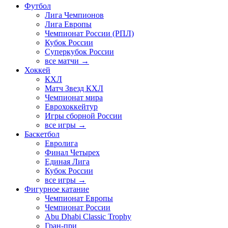
Футбол
Лига Чемпионов
Лига Европы
Чемпионат России (РПЛ)
Кубок России
Суперкубок России
все матчи →
Хоккей
КХЛ
Матч Звезд КХЛ
Чемпионат мира
Еврохоккейтур
Игры сборной России
все игры →
Баскетбол
Евролига
Финал Четырех
Единая Лига
Кубок России
все игры →
Фигурное катание
Чемпионат Европы
Чемпионат России
Abu Dhabi Classic Trophy
Гран-при