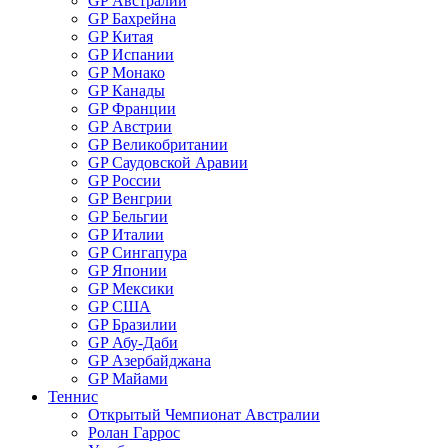
GP Австралии
GP Бахрейна
GP Китая
GP Испании
GP Монако
GP Канады
GP Франции
GP Австрии
GP Великобритании
GP Саудовской Аравии
GP России
GP Венгрии
GP Бельгии
GP Италии
GP Сингапура
GP Японии
GP Мексики
GP США
GP Бразилии
GP Абу-Даби
GP Азербайджана
GP Майами
Теннис
Открытый Чемпионат Австралии
Ролан Гаррос