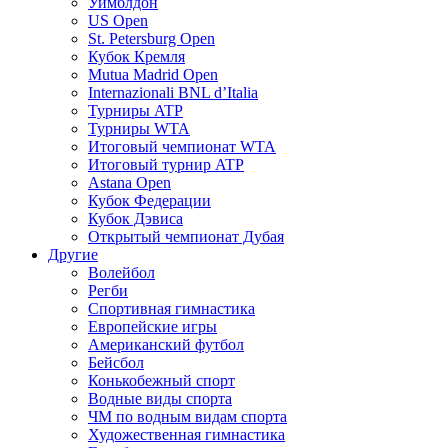
Уимблдон
US Open
St. Petersburg Open
Кубок Кремля
Mutua Madrid Open
Internazionali BNL d’Italia
Турниры ATP
Турниры WTA
Итоговый чемпионат WTA
Итоговый турнир ATP
Astana Open
Кубок Федерации
Кубок Дэвиса
Открытый чемпионат Дубая
Другие
Волейбол
Регби
Спортивная гимнастика
Европейские игры
Американский футбол
Бейсбол
Конькобежный спорт
Водные виды спорта
ЧМ по водным видам спорта
Художественная гимнастика