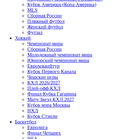
Кубок Америки (Копа Америка)
MLS
Сборная России
Пляжный футбол
Женский футбол
Футзал
Хоккей
Чемпионат мира
Сборная России
Молодежный чемпионат мира
Юниорский чемпионат мира
Еврохоккейтур
Кубок Первого Канала
Чешские игры
КХЛ 2026/2027
Плей-офф КХЛ
Финал Кубка Гагарина
Матч Звезд КХЛ 2027
Кубок мэра Москвы
НХЛ
Кубок Стэнли
Баскетбол
Евролига
Финал Четырех
НБА