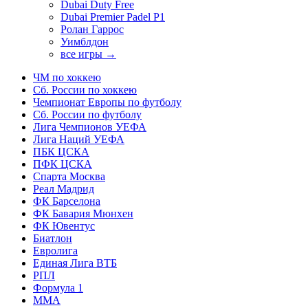
Dubai Duty Free
Dubai Premier Padel P1
Ролан Гаррос
Уимблдон
все игры →
ЧМ по хоккею
Сб. России по хоккею
Чемпионат Европы по футболу
Сб. России по футболу
Лига Чемпионов УЕФА
Лига Наций УЕФА
ПБК ЦСКА
ПФК ЦСКА
Спарта Москва
Реал Мадрид
ФК Барселона
ФК Бавария Мюнхен
ФК Ювентус
Биатлон
Евролига
Единая Лига ВТБ
РПЛ
Формула 1
MMA