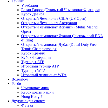
Теннис
Уимблдон
Ролан Гаррос (Открытый Чемпионат Франции)
Кубок Дэвиса
Открытый Чемпионат США (US Open)
Открытый Чемпионат Австралии
Открытый чемпионат Испании (Mutua Madrid
Open)
Открытый чемпионат Италии (Internazionali BNL
d’Italia)
Открытый чемпионат Дубая (Dubai Duty Free
Tennis Championships)
Кубок Кремля
Кубок Федерации
Турниры ATP
Итоговый турнир ATP
Турниры WTA
Итоговый чемпионат WTA
Волейбол
Регби
Чемпионат мира
Кубок шести наций
Hong Kong 7
Другие виды спорта
Футзал