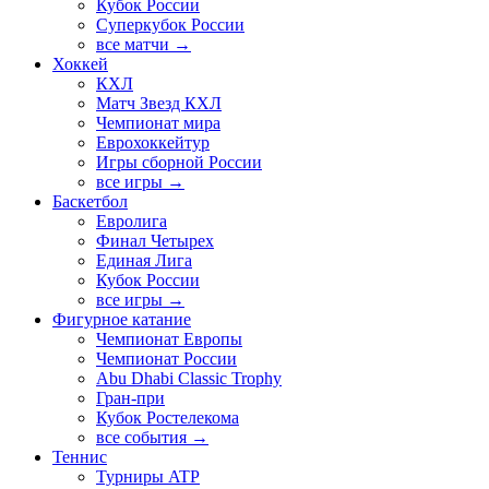
Кубок России
Суперкубок России
все матчи →
Хоккей
КХЛ
Матч Звезд КХЛ
Чемпионат мира
Еврохоккейтур
Игры сборной России
все игры →
Баскетбол
Евролига
Финал Четырех
Единая Лига
Кубок России
все игры →
Фигурное катание
Чемпионат Европы
Чемпионат России
Abu Dhabi Classic Trophy
Гран-при
Кубок Ростелекома
все события →
Теннис
Турниры ATP