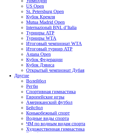
Уимблдон
US Open
St. Petersburg Open
Кубок Кремля
Mutua Madrid Open
Internazionali BNL d’Italia
Турниры ATP
Турниры WTA
Итоговый чемпионат WTA
Итоговый турнир ATP
Astana Open
Кубок Федерации
Кубок Дэвиса
Открытый чемпионат Дубая
Другие
Волейбол
Регби
Спортивная гимнастика
Европейские игры
Американский футбол
Бейсбол
Конькобежный спорт
Водные виды спорта
ЧМ по водным видам спорта
Художественная гимнастика