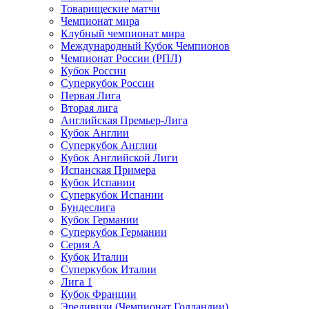
Товарищеские матчи
Чемпионат мира
Клубный чемпионат мира
Международный Кубок Чемпионов
Чемпионат России (РПЛ)
Кубок России
Суперкубок России
Первая Лига
Вторая лига
Английская Премьер-Лига
Кубок Англии
Суперкубок Англии
Кубок Английской Лиги
Испанская Примера
Кубок Испании
Суперкубок Испании
Бундеслига
Кубок Германии
Суперкубок Германии
Серия А
Кубок Италии
Суперкубок Италии
Лига 1
Кубок Франции
Эредивизи (Чемпионат Голландии)