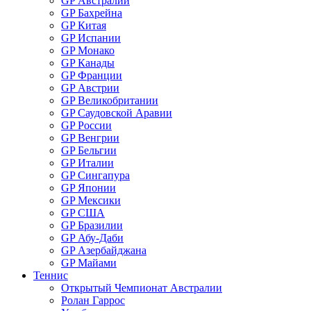
GP Австралии
GP Бахрейна
GP Китая
GP Испании
GP Монако
GP Канады
GP Франции
GP Австрии
GP Великобритании
GP Саудовской Аравии
GP России
GP Венгрии
GP Бельгии
GP Италии
GP Сингапура
GP Японии
GP Мексики
GP США
GP Бразилии
GP Абу-Даби
GP Азербайджана
GP Майами
Теннис
Открытый Чемпионат Австралии
Ролан Гаррос