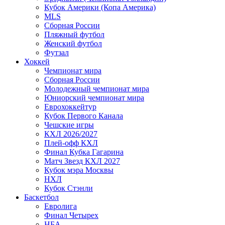
Кубок Америки (Копа Америка)
MLS
Сборная России
Пляжный футбол
Женский футбол
Футзал
Хоккей
Чемпионат мира
Сборная России
Молодежный чемпионат мира
Юниорский чемпионат мира
Еврохоккейтур
Кубок Первого Канала
Чешские игры
КХЛ 2026/2027
Плей-офф КХЛ
Финал Кубка Гагарина
Матч Звезд КХЛ 2027
Кубок мэра Москвы
НХЛ
Кубок Стэнли
Баскетбол
Евролига
Финал Четырех
НБА