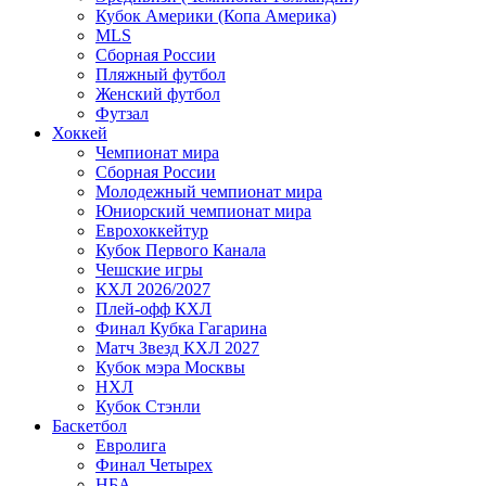
Кубок Америки (Копа Америка)
MLS
Сборная России
Пляжный футбол
Женский футбол
Футзал
Хоккей
Чемпионат мира
Сборная России
Молодежный чемпионат мира
Юниорский чемпионат мира
Еврохоккейтур
Кубок Первого Канала
Чешские игры
КХЛ 2026/2027
Плей-офф КХЛ
Финал Кубка Гагарина
Матч Звезд КХЛ 2027
Кубок мэра Москвы
НХЛ
Кубок Стэнли
Баскетбол
Евролига
Финал Четырех
НБА