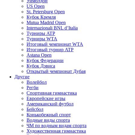
Уимблдон
US Open
St. Petersburg Open
Кубок Кремля
Mutua Madrid Open
Internazionali BNL d’Italia
Турниры ATP
Турниры WTA
Итоговый чемпионат WTA
Итоговый турнир ATP
Astana Open
Кубок Федерации
Кубок Дэвиса
Открытый чемпионат Дубая
Другие
Волейбол
Регби
Спортивная гимнастика
Европейские игры
Американский футбол
Бейсбол
Конькобежный спорт
Водные виды спорта
ЧМ по водным видам спорта
Художественная гимнастика