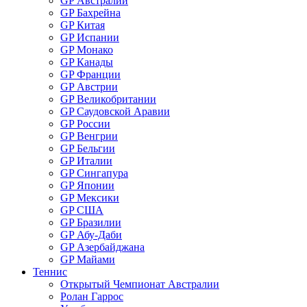
GP Австралии
GP Бахрейна
GP Китая
GP Испании
GP Монако
GP Канады
GP Франции
GP Австрии
GP Великобритании
GP Саудовской Аравии
GP России
GP Венгрии
GP Бельгии
GP Италии
GP Сингапура
GP Японии
GP Мексики
GP США
GP Бразилии
GP Абу-Даби
GP Азербайджана
GP Майами
Теннис
Открытый Чемпионат Австралии
Ролан Гаррос