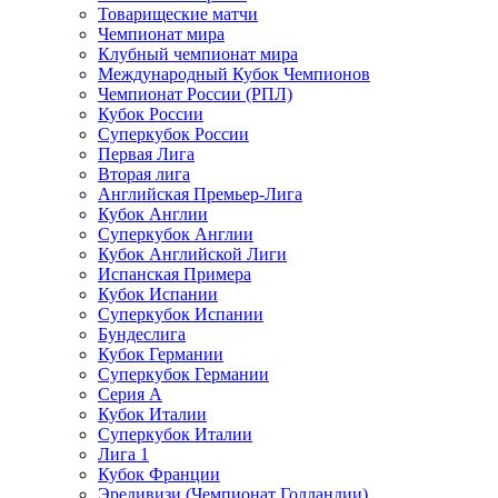
Товарищеские матчи
Чемпионат мира
Клубный чемпионат мира
Международный Кубок Чемпионов
Чемпионат России (РПЛ)
Кубок России
Суперкубок России
Первая Лига
Вторая лига
Английская Премьер-Лига
Кубок Англии
Суперкубок Англии
Кубок Английской Лиги
Испанская Примера
Кубок Испании
Суперкубок Испании
Бундеслига
Кубок Германии
Суперкубок Германии
Серия А
Кубок Италии
Суперкубок Италии
Лига 1
Кубок Франции
Эредивизи (Чемпионат Голландии)