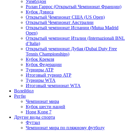
Уимблдон
Ролан Гаррос (Открытый Чемпионат Франции)
Кубок Дэвиса
Открытый Чемпионат США (US Open)
Открытый Чемпионат Австралии
Открытый чемпионат Испании (Mutua Madrid
Open)
Открытый чемпионат Италии (Internazionali BNL
d’Italia)
Открытый чемпионат Дубая (Dubai Duty Free
Tennis Championships)
Кубок Кремля
Кубок Федерации
Турниры ATP
Итоговый турнир ATP
Турниры WTA
Итоговый чемпионат WTA
Волейбол
Регби
Чемпионат мира
Кубок шести наций
Hong Kong 7
Другие виды спорта
Футзал
Чемпионат мира по пляжному футболу