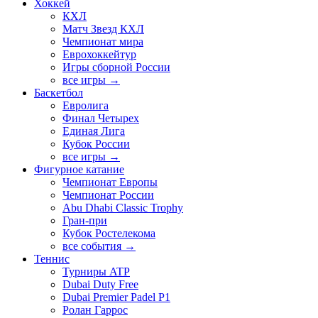
Хоккей
КХЛ
Матч Звезд КХЛ
Чемпионат мира
Еврохоккейтур
Игры сборной России
все игры →
Баскетбол
Евролига
Финал Четырех
Единая Лига
Кубок России
все игры →
Фигурное катание
Чемпионат Европы
Чемпионат России
Abu Dhabi Classic Trophy
Гран-при
Кубок Ростелекома
все события →
Теннис
Турниры ATP
Dubai Duty Free
Dubai Premier Padel P1
Ролан Гаррос