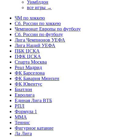
Уимблдон
все игры →
ЧМ по хоккею
Сб. России по хоккею
Чемпионат Европы по футболу
Сб. России по футболу
Лига Чемпионов УЕФА
Лига Наций УЕФА
ПБК ЦСКА
ПФК ЦСКА
Спарта Москва
Реал Мадрид
ФК Барселона
ФК Бавария Мюнхен
ФК Ювентус
Биатлон
Евролига
Единая Лига ВТБ
РПЛ
Формула 1
MMA
Теннис
Фигурное катание
Ла Лига