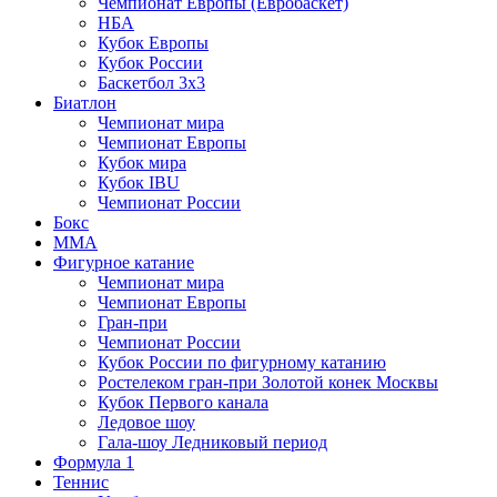
Чемпионат Европы (Евробаскет)
НБА
Кубок Европы
Кубок России
Баскетбол 3х3
Биатлон
Чемпионат мира
Чемпионат Европы
Кубок мира
Кубок IBU
Чемпионат России
Бокс
MMA
Фигурное катание
Чемпионат мира
Чемпионат Европы
Гран-при
Чемпионат России
Кубок России по фигурному катанию
Ростелеком гран-при Золотой конек Москвы
Кубок Первого канала
Ледовое шоу
Гала-шоу Ледниковый период
Формула 1
Теннис