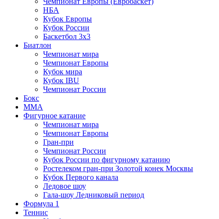
Чемпионат Европы (Евробаскет)
НБА
Кубок Европы
Кубок России
Баскетбол 3х3
Биатлон
Чемпионат мира
Чемпионат Европы
Кубок мира
Кубок IBU
Чемпионат России
Бокс
MMA
Фигурное катание
Чемпионат мира
Чемпионат Европы
Гран-при
Чемпионат России
Кубок России по фигурному катанию
Ростелеком гран-при Золотой конек Москвы
Кубок Первого канала
Ледовое шоу
Гала-шоу Ледниковый период
Формула 1
Теннис