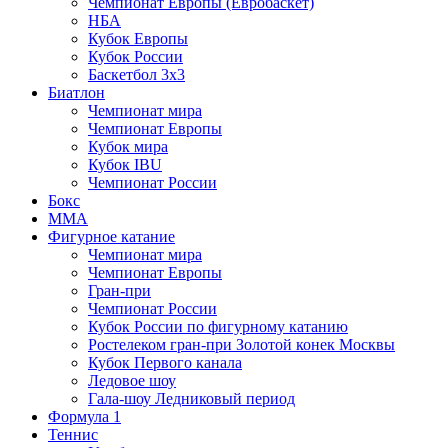
Чемпионат Европы (Евробаскет)
НБА
Кубок Европы
Кубок России
Баскетбол 3х3
Биатлон
Чемпионат мира
Чемпионат Европы
Кубок мира
Кубок IBU
Чемпионат России
Бокс
MMA
Фигурное катание
Чемпионат мира
Чемпионат Европы
Гран-при
Чемпионат России
Кубок России по фигурному катанию
Ростелеком гран-при Золотой конек Москвы
Кубок Первого канала
Ледовое шоу
Гала-шоу Ледниковый период
Формула 1
Теннис