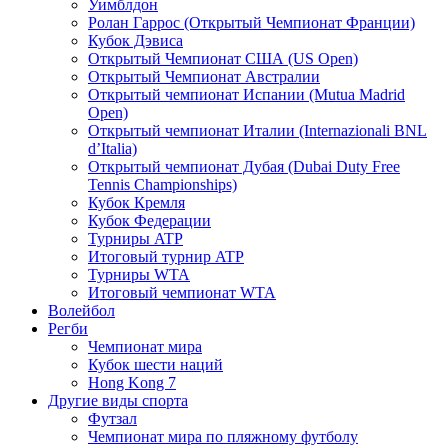
Уимблдон
Ролан Гаррос (Открытый Чемпионат Франции)
Кубок Дэвиса
Открытый Чемпионат США (US Open)
Открытый Чемпионат Австралии
Открытый чемпионат Испании (Mutua Madrid
Open)
Открытый чемпионат Италии (Internazionali BNL
d’Italia)
Открытый чемпионат Дубая (Dubai Duty Free
Tennis Championships)
Кубок Кремля
Кубок Федерации
Турниры ATP
Итоговый турнир ATP
Турниры WTA
Итоговый чемпионат WTA
Волейбол
Регби
Чемпионат мира
Кубок шести наций
Hong Kong 7
Другие виды спорта
Футзал
Чемпионат мира по пляжному футболу