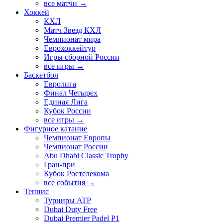
все матчи →
Хоккей
КХЛ
Матч Звезд КХЛ
Чемпионат мира
Еврохоккейтур
Игры сборной России
все игры →
Баскетбол
Евролига
Финал Четырех
Единая Лига
Кубок России
все игры →
Фигурное катание
Чемпионат Европы
Чемпионат России
Abu Dhabi Classic Trophy
Гран-при
Кубок Ростелекома
все события →
Теннис
Турниры ATP
Dubai Duty Free
Dubai Premier Padel P1