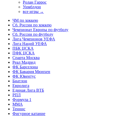
Ролан Гаррос
Уимблдон
все игры →
ЧМ по хоккею
Сб. России по хоккею
Чемпионат Европы по футболу
Сб. России по футболу
Лига Чемпионов УЕФА
Лига Наций УЕФА
ПБК ЦСКА
ПФК ЦСКА
Спарта Москва
Реал Мадрид
ФК Барселона
ФК Бавария Мюнхен
ФК Ювентус
Биатлон
Евролига
Единая Лига ВТБ
РПЛ
Формула 1
MMA
Теннис
Фигурное катание