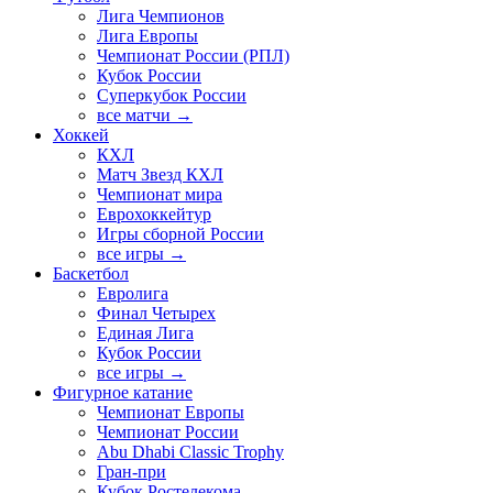
Лига Чемпионов
Лига Европы
Чемпионат России (РПЛ)
Кубок России
Суперкубок России
все матчи →
Хоккей
КХЛ
Матч Звезд КХЛ
Чемпионат мира
Еврохоккейтур
Игры сборной России
все игры →
Баскетбол
Евролига
Финал Четырех
Единая Лига
Кубок России
все игры →
Фигурное катание
Чемпионат Европы
Чемпионат России
Abu Dhabi Classic Trophy
Гран-при
Кубок Ростелекома