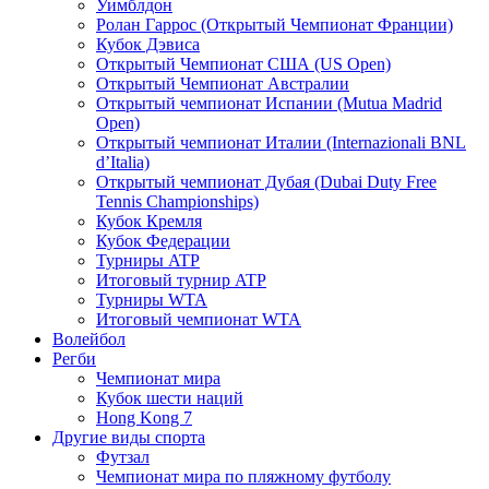
Уимблдон
Ролан Гаррос (Открытый Чемпионат Франции)
Кубок Дэвиса
Открытый Чемпионат США (US Open)
Открытый Чемпионат Австралии
Открытый чемпионат Испании (Mutua Madrid
Open)
Открытый чемпионат Италии (Internazionali BNL
d’Italia)
Открытый чемпионат Дубая (Dubai Duty Free
Tennis Championships)
Кубок Кремля
Кубок Федерации
Турниры ATP
Итоговый турнир ATP
Турниры WTA
Итоговый чемпионат WTA
Волейбол
Регби
Чемпионат мира
Кубок шести наций
Hong Kong 7
Другие виды спорта
Футзал
Чемпионат мира по пляжному футболу