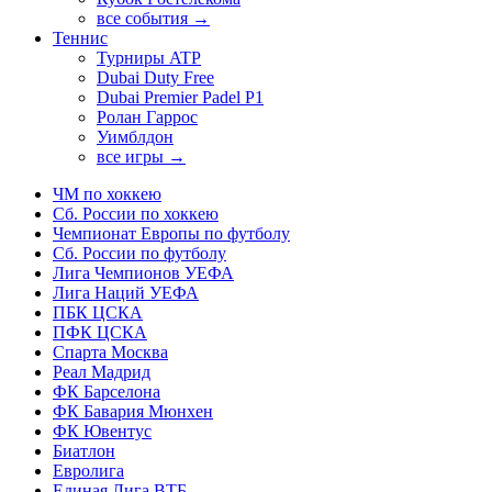
все события →
Теннис
Турниры ATP
Dubai Duty Free
Dubai Premier Padel P1
Ролан Гаррос
Уимблдон
все игры →
ЧМ по хоккею
Сб. России по хоккею
Чемпионат Европы по футболу
Сб. России по футболу
Лига Чемпионов УЕФА
Лига Наций УЕФА
ПБК ЦСКА
ПФК ЦСКА
Спарта Москва
Реал Мадрид
ФК Барселона
ФК Бавария Мюнхен
ФК Ювентус
Биатлон
Евролига
Единая Лига ВТБ