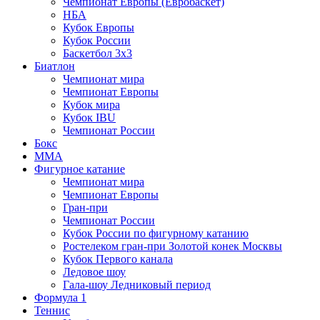
Чемпионат Европы (Евробаскет)
НБА
Кубок Европы
Кубок России
Баскетбол 3х3
Биатлон
Чемпионат мира
Чемпионат Европы
Кубок мира
Кубок IBU
Чемпионат России
Бокс
MMA
Фигурное катание
Чемпионат мира
Чемпионат Европы
Гран-при
Чемпионат России
Кубок России по фигурному катанию
Ростелеком гран-при Золотой конек Москвы
Кубок Первого канала
Ледовое шоу
Гала-шоу Ледниковый период
Формула 1
Теннис