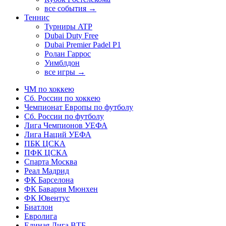
все события →
Теннис
Турниры ATP
Dubai Duty Free
Dubai Premier Padel P1
Ролан Гаррос
Уимблдон
все игры →
ЧМ по хоккею
Сб. России по хоккею
Чемпионат Европы по футболу
Сб. России по футболу
Лига Чемпионов УЕФА
Лига Наций УЕФА
ПБК ЦСКА
ПФК ЦСКА
Спарта Москва
Реал Мадрид
ФК Барселона
ФК Бавария Мюнхен
ФК Ювентус
Биатлон
Евролига
Единая Лига ВТБ