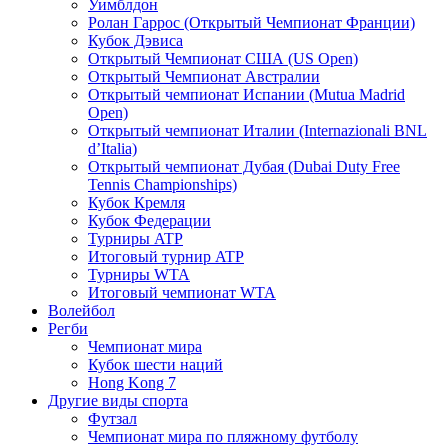
Уимблдон
Ролан Гаррос (Открытый Чемпионат Франции)
Кубок Дэвиса
Открытый Чемпионат США (US Open)
Открытый Чемпионат Австралии
Открытый чемпионат Испании (Mutua Madrid
Open)
Открытый чемпионат Италии (Internazionali BNL
d’Italia)
Открытый чемпионат Дубая (Dubai Duty Free
Tennis Championships)
Кубок Кремля
Кубок Федерации
Турниры ATP
Итоговый турнир ATP
Турниры WTA
Итоговый чемпионат WTA
Волейбол
Регби
Чемпионат мира
Кубок шести наций
Hong Kong 7
Другие виды спорта
Футзал
Чемпионат мира по пляжному футболу