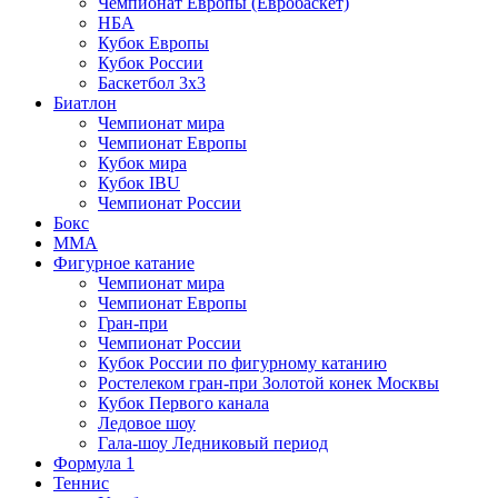
Чемпионат Европы (Евробаскет)
НБА
Кубок Европы
Кубок России
Баскетбол 3х3
Биатлон
Чемпионат мира
Чемпионат Европы
Кубок мира
Кубок IBU
Чемпионат России
Бокс
MMA
Фигурное катание
Чемпионат мира
Чемпионат Европы
Гран-при
Чемпионат России
Кубок России по фигурному катанию
Ростелеком гран-при Золотой конек Москвы
Кубок Первого канала
Ледовое шоу
Гала-шоу Ледниковый период
Формула 1
Теннис