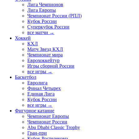
Лига Чемпионов
Лига Европы
Чемпионат России (РПЛ)
Кубок России
Суперкубок России
все матчи →
Хоккей
КХЛ
Матч Звезд КХЛ
Чемпионат мира
Еврохоккейтур
Игры сборной России
все игры →
Баскетбол
Евролига
Финал Четырех
Единая Лига
Кубок России
все игры →
Фигурное катание
Чемпионат Европы
Чемпионат России
Abu Dhabi Classic Trophy
Гран-при
Кубок Ростелекома