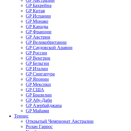
GP Австралии
GP Бахрейна
GP Китая
GP Испании
GP Монако
GP Канады
GP Франции
GP Австрии
GP Великобритании
GP Саудовской Аравии
GP России
GP Венгрии
GP Бельгии
GP Италии
GP Сингапура
GP Японии
GP Мексики
GP США
GP Бразилии
GP Абу-Даби
GP Азербайджана
GP Майами
Теннис
Открытый Чемпионат Австралии
Ролан Гаррос