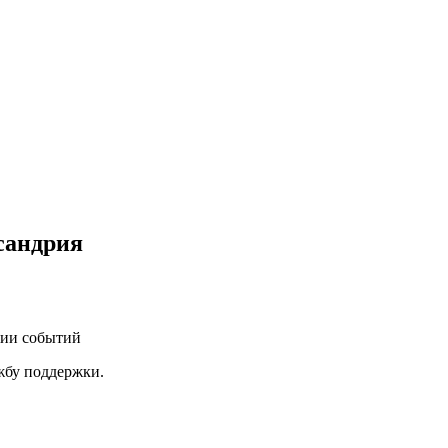
сандрия
нии событий
ужбу поддержки.