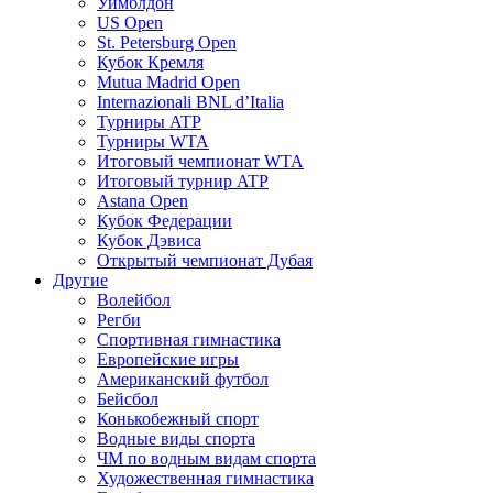
Уимблдон
US Open
St. Petersburg Open
Кубок Кремля
Mutua Madrid Open
Internazionali BNL d’Italia
Турниры ATP
Турниры WTA
Итоговый чемпионат WTA
Итоговый турнир ATP
Astana Open
Кубок Федерации
Кубок Дэвиса
Открытый чемпионат Дубая
Другие
Волейбол
Регби
Спортивная гимнастика
Европейские игры
Американский футбол
Бейсбол
Конькобежный спорт
Водные виды спорта
ЧМ по водным видам спорта
Художественная гимнастика