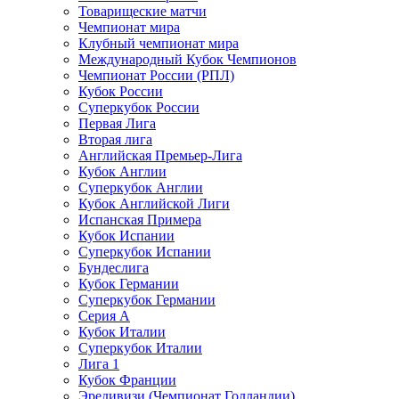
Товарищеские матчи
Чемпионат мира
Клубный чемпионат мира
Международный Кубок Чемпионов
Чемпионат России (РПЛ)
Кубок России
Суперкубок России
Первая Лига
Вторая лига
Английская Премьер-Лига
Кубок Англии
Суперкубок Англии
Кубок Английской Лиги
Испанская Примера
Кубок Испании
Суперкубок Испании
Бундеслига
Кубок Германии
Суперкубок Германии
Серия А
Кубок Италии
Суперкубок Италии
Лига 1
Кубок Франции
Эредивизи (Чемпионат Голландии)