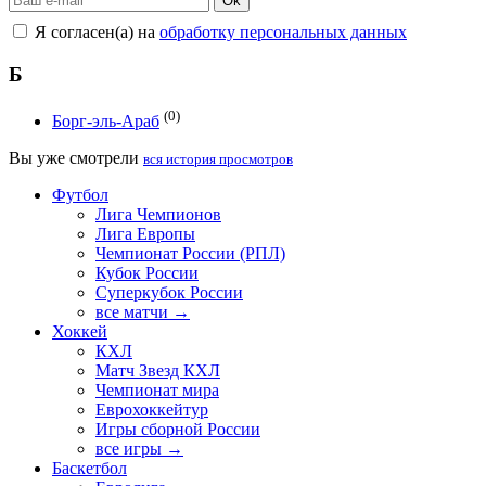
Ok
Я согласен(а) на
обработку персональных данных
Б
(0)
Борг-эль-Араб
Вы уже смотрели
вся история просмотров
Футбол
Лига Чемпионов
Лига Европы
Чемпионат России (РПЛ)
Кубок России
Суперкубок России
все матчи →
Хоккей
КХЛ
Матч Звезд КХЛ
Чемпионат мира
Еврохоккейтур
Игры сборной России
все игры →
Баскетбол