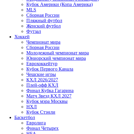
Кубок Америки (Копа Америка)
MLS
Сборная России
Пляжный футбол
Женский футбол
Футзал
Хоккей
Чемпионат мира
Сборная России
Молодежный чемпионат мира
Юниорский чемпионат мира
Еврохоккейтур
Кубок Первого Канала
Чешские игры
КХЛ 2026/2027
Плей-офф КХЛ
Финал Кубка Гагарина
Матч Звезд КХЛ 2027
Кубок мэра Москвы
НХЛ
Кубок Стэнли
Баскетбол
Евролига
Финал Четырех
НБА