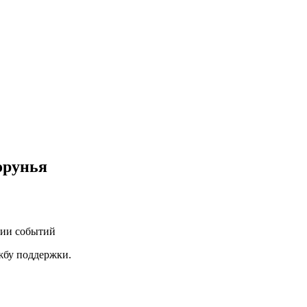
орунья
нии событий
ужбу поддержки.