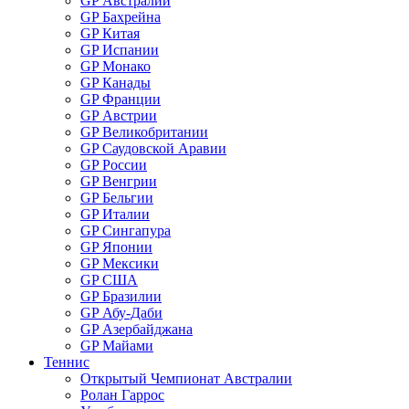
GP Австралии
GP Бахрейна
GP Китая
GP Испании
GP Монако
GP Канады
GP Франции
GP Австрии
GP Великобритании
GP Саудовской Аравии
GP России
GP Венгрии
GP Бельгии
GP Италии
GP Сингапура
GP Японии
GP Мексики
GP США
GP Бразилии
GP Абу-Даби
GP Азербайджана
GP Майами
Теннис
Открытый Чемпионат Австралии
Ролан Гаррос