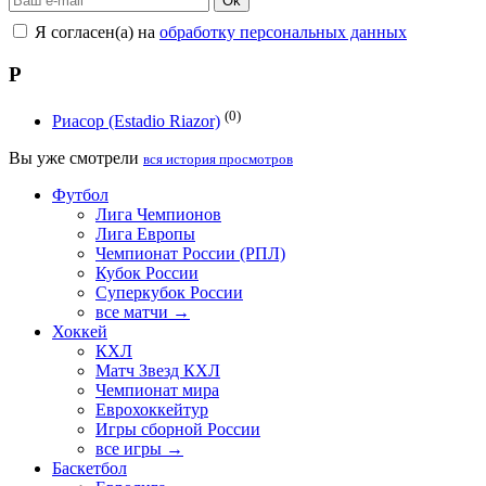
Ok
Я согласен(а) на
обработку персональных данных
Р
(0)
Риасор (Estadio Riazor)
Вы уже смотрели
вся история просмотров
Футбол
Лига Чемпионов
Лига Европы
Чемпионат России (РПЛ)
Кубок России
Суперкубок России
все матчи →
Хоккей
КХЛ
Матч Звезд КХЛ
Чемпионат мира
Еврохоккейтур
Игры сборной России
все игры →
Баскетбол