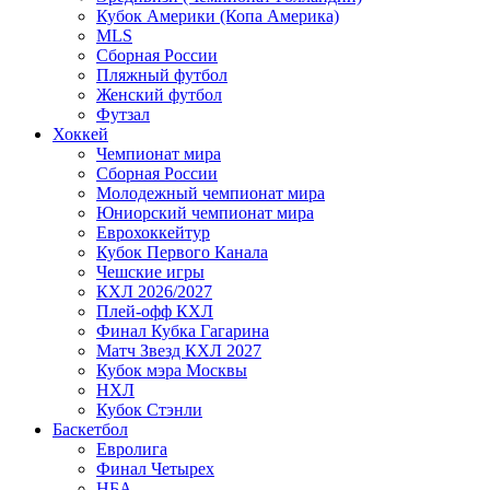
Кубок Америки (Копа Америка)
MLS
Сборная России
Пляжный футбол
Женский футбол
Футзал
Хоккей
Чемпионат мира
Сборная России
Молодежный чемпионат мира
Юниорский чемпионат мира
Еврохоккейтур
Кубок Первого Канала
Чешские игры
КХЛ 2026/2027
Плей-офф КХЛ
Финал Кубка Гагарина
Матч Звезд КХЛ 2027
Кубок мэра Москвы
НХЛ
Кубок Стэнли
Баскетбол
Евролига
Финал Четырех
НБА