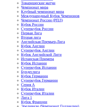
Товарищеские матчи
Чемпионат мира
Клубный чемпионат мира
Международный Кубок Чемпионов
Чемпионат России (РПЛ)
Кубок России
Суперкубок России
Первая Лига
Вторая лига
Английская Премьер-Лига
Кубок Англии
Суперкубок Англии
Кубок Английской Лиги
Испанская Примера
Кубок Испании
Суперкубок Испании
Бундеслига
Кубок Германии
Суперкубок Германии
Серия А
Кубок Италии
Суперкубок Италии
Лига 1
Кубок Франции
Эредивизи (Чемпионат Голландии)