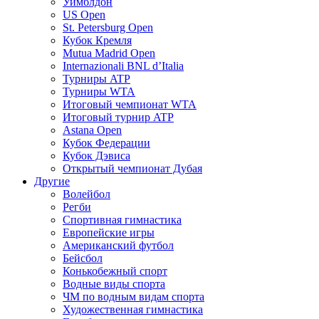
Уимблдон
US Open
St. Petersburg Open
Кубок Кремля
Mutua Madrid Open
Internazionali BNL d’Italia
Турниры ATP
Турниры WTA
Итоговый чемпионат WTA
Итоговый турнир ATP
Astana Open
Кубок Федерации
Кубок Дэвиса
Открытый чемпионат Дубая
Другие
Волейбол
Регби
Спортивная гимнастика
Европейские игры
Американский футбол
Бейсбол
Конькобежный спорт
Водные виды спорта
ЧМ по водным видам спорта
Художественная гимнастика