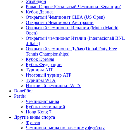
Уимблдон
Ролан Гаррос (Открытый Чемпионат Франции)
Кубок Дэвиса
Открытый Чемпионат США (US Open)
Открытый Чемпионат Австралии
Открытый чемпионат Испании (Mutua Madrid
Open)
Открытый чемпионат Италии (Internazionali BNL
d’Italia)
Открытый чемпионат Дубая (Dubai Duty Free
Tennis Championships)
Кубок Кремля
Кубок Федерации
Турниры ATP
Итоговый турнир ATP
Турниры WTA
Итоговый чемпионат WTA
Волейбол
Регби
Чемпионат мира
Кубок шести наций
Hong Kong 7
Другие виды спорта
Футзал
Чемпионат мира по пляжному футболу