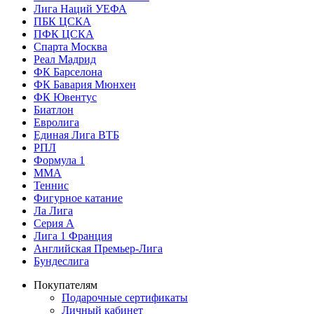
Лига Наций УЕФА
ПБК ЦСКА
ПФК ЦСКА
Спарта Москва
Реал Мадрид
ФК Барселона
ФК Бавария Мюнхен
ФК Ювентус
Биатлон
Евролига
Единая Лига ВТБ
РПЛ
Формула 1
MMA
Теннис
Фигурное катание
Ла Лига
Серия А
Лига 1 Франция
Английская Премьер-Лига
Бундеслига
Покупателям
Подарочные сертификаты
Личный кабинет