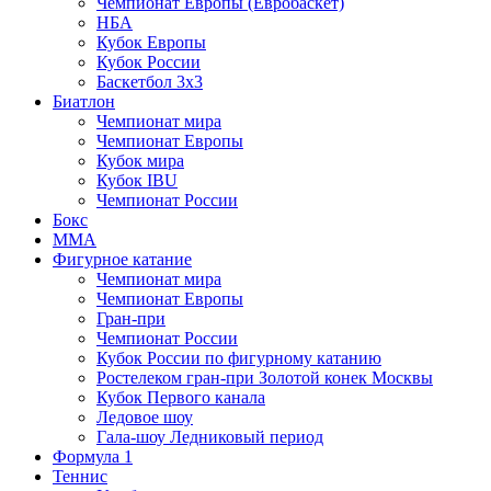
Чемпионат Европы (Евробаскет)
НБА
Кубок Европы
Кубок России
Баскетбол 3х3
Биатлон
Чемпионат мира
Чемпионат Европы
Кубок мира
Кубок IBU
Чемпионат России
Бокс
MMA
Фигурное катание
Чемпионат мира
Чемпионат Европы
Гран-при
Чемпионат России
Кубок России по фигурному катанию
Ростелеком гран-при Золотой конек Москвы
Кубок Первого канала
Ледовое шоу
Гала-шоу Ледниковый период
Формула 1
Теннис