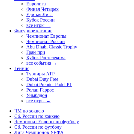
Евролига
Финал Четырех
Единая Лига
Кубок России
все игры →
Фигурное катание
Чемпионат Европы
Чемпионат России
Abu Dhabi Classic Trophy
Гран-при
Кубок Ростелекома
все события →
Теннис
Турниры ATP
Dubai Duty Free
Dubai Premier Padel P1
Ролан Гаррос
Уимблдон
все игры →
ЧМ по хоккею
Сб. России по хоккею
Чемпионат Европы по футболу
Сб. России по футболу
Лига Чемпионов УЕФА