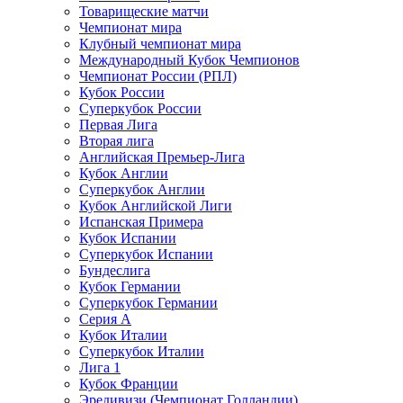
Товарищеские матчи
Чемпионат мира
Клубный чемпионат мира
Международный Кубок Чемпионов
Чемпионат России (РПЛ)
Кубок России
Суперкубок России
Первая Лига
Вторая лига
Английская Премьер-Лига
Кубок Англии
Суперкубок Англии
Кубок Английской Лиги
Испанская Примера
Кубок Испании
Суперкубок Испании
Бундеслига
Кубок Германии
Суперкубок Германии
Серия А
Кубок Италии
Суперкубок Италии
Лига 1
Кубок Франции
Эредивизи (Чемпионат Голландии)