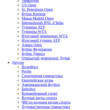
Уимблдон
US Open
St. Petersburg Open
Кубок Кремля
Mutua Madrid Open
Internazionali BNL d’Italia
Турниры ATP
Турниры WTA
Итоговый чемпионат WTA
Итоговый турнир ATP
Astana Open
Кубок Федерации
Кубок Дэвиса
Открытый чемпионат Дубая
Другие
Волейбол
Регби
Спортивная гимнастика
Европейские игры
Американский футбол
Бейсбол
Конькобежный спорт
Водные виды спорта
ЧМ по водным видам спорта
Художественная гимнастика