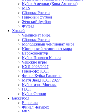
Кубок Америки (Копа Америка)
MLS
Сборная России
Пляжный футбол
Женский футбол
Футзал
Хоккей
Чемпионат мира
Сборная России
Молодежный чемпионат мира
Юниорский чемпионат мира
Еврохоккейтур
Кубок Первого Канала
Чешские игры
КХЛ 2026/2027
Плей-офф КХЛ
Финал Кубка Гагарина
Матч Звезд КХЛ 2027
Кубок мэра Москвы
НХЛ
Кубок Стэнли
Баскетбол
Евролига
Финал Четырех
НБА