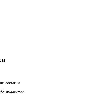
ен
нии событий
ужбу поддержки.