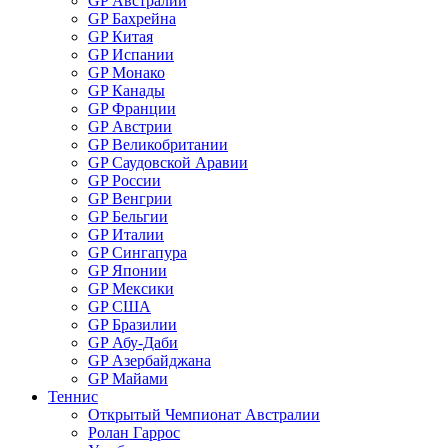
GP Австралии
GP Бахрейна
GP Китая
GP Испании
GP Монако
GP Канады
GP Франции
GP Австрии
GP Великобритании
GP Саудовской Аравии
GP России
GP Венгрии
GP Бельгии
GP Италии
GP Сингапура
GP Японии
GP Мексики
GP США
GP Бразилии
GP Абу-Даби
GP Азербайджана
GP Майами
Теннис
Открытый Чемпионат Австралии
Ролан Гаррос