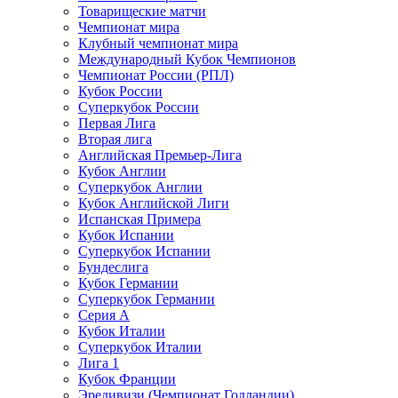
Товарищеские матчи
Чемпионат мира
Клубный чемпионат мира
Международный Кубок Чемпионов
Чемпионат России (РПЛ)
Кубок России
Суперкубок России
Первая Лига
Вторая лига
Английская Премьер-Лига
Кубок Англии
Суперкубок Англии
Кубок Английской Лиги
Испанская Примера
Кубок Испании
Суперкубок Испании
Бундеслига
Кубок Германии
Суперкубок Германии
Серия А
Кубок Италии
Суперкубок Италии
Лига 1
Кубок Франции
Эредивизи (Чемпионат Голландии)