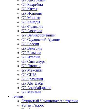
GP Австралии
GP Бахрейна
GP Китая
GP Испании
GP Монако
GP Канады
GP Франции
GP Австрии
GP Великобритании
GP Саудовской Аравии
GP России
GP Венгрии
GP Бельгии
GP Италии
GP Сингапура
GP Японии
GP Мексики
GP США
GP Бразилии
GP Абу-Даби
GP Азербайджана
GP Майами
Теннис
Открытый Чемпионат Австралии
Ролан Гаррос