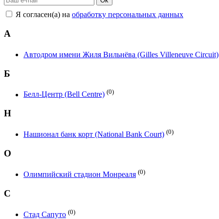
Ok
Я согласен(а) на
обработку персональных данных
А
Автодром имени Жиля Вильнёва (Gilles Villeneuve Circuit)
Б
(0)
Белл-Центр (Bell Centre)
Н
(0)
Нашионал банк корт (National Bank Court)
О
(0)
Олимпийский стадион Монреаля
С
(0)
Стад Сапуто