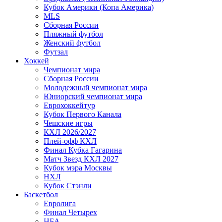
Кубок Америки (Копа Америка)
MLS
Сборная России
Пляжный футбол
Женский футбол
Футзал
Хоккей
Чемпионат мира
Сборная России
Молодежный чемпионат мира
Юниорский чемпионат мира
Еврохоккейтур
Кубок Первого Канала
Чешские игры
КХЛ 2026/2027
Плей-офф КХЛ
Финал Кубка Гагарина
Матч Звезд КХЛ 2027
Кубок мэра Москвы
НХЛ
Кубок Стэнли
Баскетбол
Евролига
Финал Четырех
НБА