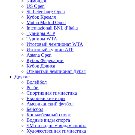
Уимблдон
US Open
St. Petersburg Open
Кубок Кремля
Mutua Madrid Open
Internazionali BNL d’Italia
Турниры ATP
Турниры WTA
Итоговый чемпионат WTA
Итоговый турнир ATP
Astana Open
Кубок Федерации
Кубок Дэвиса
Открытый чемпионат Дубая
Другие
Волейбол
Регби
Спортивная гимнастика
Европейские игры
Американский футбол
Бейсбол
Конькобежный спорт
Водные виды спорта
ЧМ по водным видам спорта
Художественная гимнастика