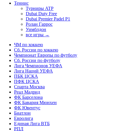
Теннис
Турниры ATP
Dubai Duty Free
Dubai Premier Padel P1
Ролан Гаррос
Уимблдон
все игры →
ЧМ по хоккею
Сб. России по хоккею
Чемпионат Европы по футболу
Сб. России по футболу
Лига Чемпионов УЕФА
Лига Наций УЕФА
ПБК ЦСКА
ПФК ЦСКА
Спарта Москва
Реал Мадрид
ФК Барселона
ФК Бавария Мюнхен
ФК Ювентус
Биатлон
Евролига
Единая Лига ВТБ
РПЛ