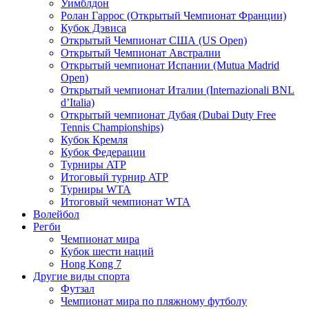
Уимблдон
Ролан Гаррос (Открытый Чемпионат Франции)
Кубок Дэвиса
Открытый Чемпионат США (US Open)
Открытый Чемпионат Австралии
Открытый чемпионат Испании (Mutua Madrid
Open)
Открытый чемпионат Италии (Internazionali BNL
d’Italia)
Открытый чемпионат Дубая (Dubai Duty Free
Tennis Championships)
Кубок Кремля
Кубок Федерации
Турниры ATP
Итоговый турнир ATP
Турниры WTA
Итоговый чемпионат WTA
Волейбол
Регби
Чемпионат мира
Кубок шести наций
Hong Kong 7
Другие виды спорта
Футзал
Чемпионат мира по пляжному футболу