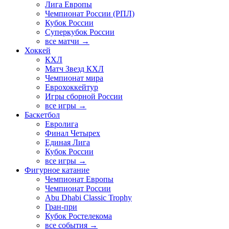
Лига Европы
Чемпионат России (РПЛ)
Кубок России
Суперкубок России
все матчи →
Хоккей
КХЛ
Матч Звезд КХЛ
Чемпионат мира
Еврохоккейтур
Игры сборной России
все игры →
Баскетбол
Евролига
Финал Четырех
Единая Лига
Кубок России
все игры →
Фигурное катание
Чемпионат Европы
Чемпионат России
Abu Dhabi Classic Trophy
Гран-при
Кубок Ростелекома
все события →