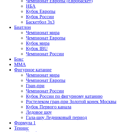
Чемпионат Европы (Евробаскет)
НБА
Кубок Европы
Кубок России
Баскетбол 3х3
Биатлон
Чемпионат мира
Чемпионат Европы
Кубок мира
Кубок IBU
Чемпионат России
Бокс
MMA
Фигурное катание
Чемпионат мира
Чемпионат Европы
Гран-при
Чемпионат России
Кубок России по фигурному катанию
Ростелеком гран-при Золотой конек Москвы
Кубок Первого канала
Ледовое шоу
Гала-шоу Ледниковый период
Формула 1
Теннис