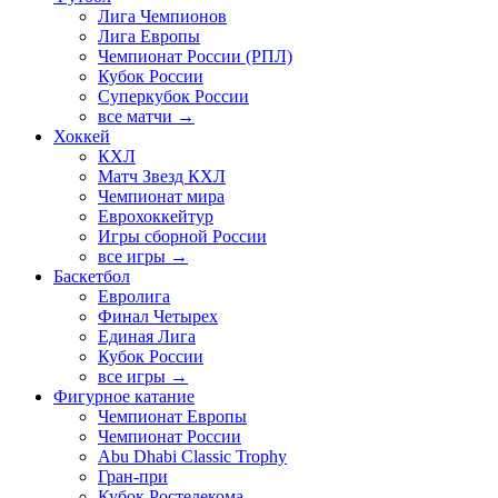
Лига Чемпионов
Лига Европы
Чемпионат России (РПЛ)
Кубок России
Суперкубок России
все матчи →
Хоккей
КХЛ
Матч Звезд КХЛ
Чемпионат мира
Еврохоккейтур
Игры сборной России
все игры →
Баскетбол
Евролига
Финал Четырех
Единая Лига
Кубок России
все игры →
Фигурное катание
Чемпионат Европы
Чемпионат России
Abu Dhabi Classic Trophy
Гран-при
Кубок Ростелекома