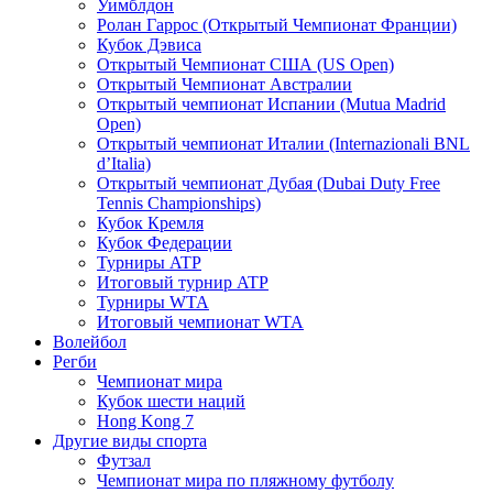
Уимблдон
Ролан Гаррос (Открытый Чемпионат Франции)
Кубок Дэвиса
Открытый Чемпионат США (US Open)
Открытый Чемпионат Австралии
Открытый чемпионат Испании (Mutua Madrid
Open)
Открытый чемпионат Италии (Internazionali BNL
d’Italia)
Открытый чемпионат Дубая (Dubai Duty Free
Tennis Championships)
Кубок Кремля
Кубок Федерации
Турниры ATP
Итоговый турнир ATP
Турниры WTA
Итоговый чемпионат WTA
Волейбол
Регби
Чемпионат мира
Кубок шести наций
Hong Kong 7
Другие виды спорта
Футзал
Чемпионат мира по пляжному футболу