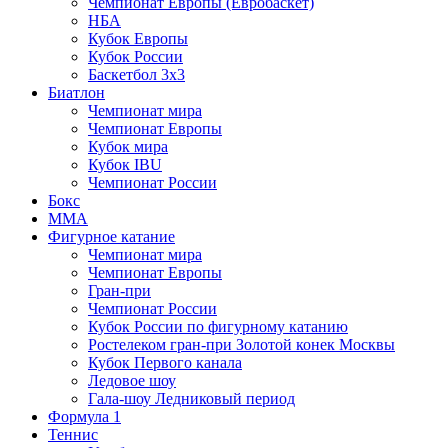
Чемпионат Европы (Евробаскет)
НБА
Кубок Европы
Кубок России
Баскетбол 3х3
Биатлон
Чемпионат мира
Чемпионат Европы
Кубок мира
Кубок IBU
Чемпионат России
Бокс
MMA
Фигурное катание
Чемпионат мира
Чемпионат Европы
Гран-при
Чемпионат России
Кубок России по фигурному катанию
Ростелеком гран-при Золотой конек Москвы
Кубок Первого канала
Ледовое шоу
Гала-шоу Ледниковый период
Формула 1
Теннис