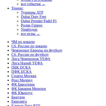
все события →
Теннис
Турниры ATP
Dubai Duty Free
Dubai Premier Padel P1
Ролан Гаррос
Уимблдон
все игры →
ЧМ по хоккею
Сб. России по хоккею
Чемпионат Европы по футболу
Сб. России по футболу
Лига Чемпионов УЕФА
Лига Наций УЕФА
ПБК ЦСКА
ПФК ЦСКА
Спарта Москва
Реал Мадрид
ФК Барселона
ФК Бавария Мюнхен
ФК Ювентус
Биатлон
Евролига
Единая Лига ВТБ