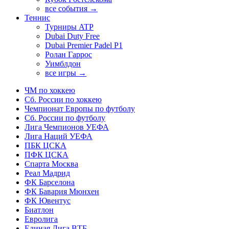
все события →
Теннис
Турниры ATP
Dubai Duty Free
Dubai Premier Padel P1
Ролан Гаррос
Уимблдон
все игры →
ЧМ по хоккею
Сб. России по хоккею
Чемпионат Европы по футболу
Сб. России по футболу
Лига Чемпионов УЕФА
Лига Наций УЕФА
ПБК ЦСКА
ПФК ЦСКА
Спарта Москва
Реал Мадрид
ФК Барселона
ФК Бавария Мюнхен
ФК Ювентус
Биатлон
Евролига
Единая Лига ВТБ