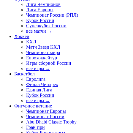
Лига Чемпионов
Лига Европы
Чемпионат России (РПЛ)
Кубок России
Суперкубок России
все матчи →
Хоккей
КХЛ
Матч Звезд КХЛ
Чемпионат мира
Еврохоккейтур
Игры сборной России
все игры →
Баскетбол
Евролига
Финал Четырех
Единая Лига
Кубок России
все игры →
Фигурное катание
Чемпионат Европы
Чемпионат России
Abu Dhabi Classic Trophy
Гран-при
Кубок Ростелекома