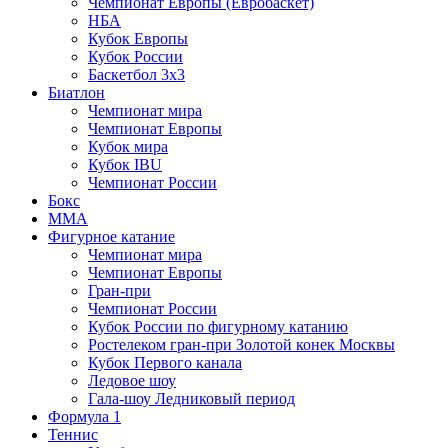
Чемпионат Европы (Евробаскет)
НБА
Кубок Европы
Кубок России
Баскетбол 3х3
Биатлон
Чемпионат мира
Чемпионат Европы
Кубок мира
Кубок IBU
Чемпионат России
Бокс
MMA
Фигурное катание
Чемпионат мира
Чемпионат Европы
Гран-при
Чемпионат России
Кубок России по фигурному катанию
Ростелеком гран-при Золотой конек Москвы
Кубок Первого канала
Ледовое шоу
Гала-шоу Ледниковый период
Формула 1
Теннис