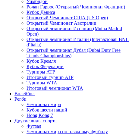
Уимблдон
Ролан Гаррос (Открытый Чемпионат Франции)
Кубок Дэвиса
Открытый Чемпионат США (US Open)
Открытый Чемпионат Австралии
Открытый чемпионат Испании (Mutua Madrid
Open)
Открытый чемпионат Италии (Internazionali BNL
d’Italia)
Открытый чемпионат Дубая (Dubai Duty Free
Tennis Championships)
Кубок Кремля
Кубок Федерации
Турниры ATP
Итоговый турнир ATP
Турниры WTA
Итоговый чемпионат WTA
Волейбол
Регби
Чемпионат мира
Кубок шести наций
Hong Kong 7
Другие виды спорта
Футзал
Чемпионат мира по пляжному футболу