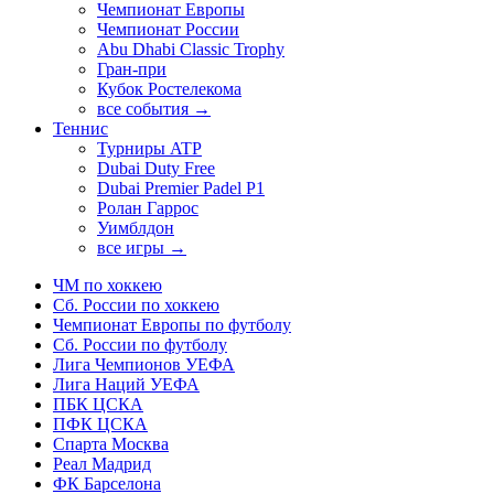
Чемпионат Европы
Чемпионат России
Abu Dhabi Classic Trophy
Гран-при
Кубок Ростелекома
все события →
Теннис
Турниры ATP
Dubai Duty Free
Dubai Premier Padel P1
Ролан Гаррос
Уимблдон
все игры →
ЧМ по хоккею
Сб. России по хоккею
Чемпионат Европы по футболу
Сб. России по футболу
Лига Чемпионов УЕФА
Лига Наций УЕФА
ПБК ЦСКА
ПФК ЦСКА
Спарта Москва
Реал Мадрид
ФК Барселона