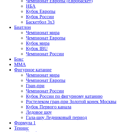
Чемпионат Европы (Евробаскет)
НБА
Кубок Европы
Кубок России
Баскетбол 3х3
Биатлон
Чемпионат мира
Чемпионат Европы
Кубок мира
Кубок IBU
Чемпионат России
Бокс
MMA
Фигурное катание
Чемпионат мира
Чемпионат Европы
Гран-при
Чемпионат России
Кубок России по фигурному катанию
Ростелеком гран-при Золотой конек Москвы
Кубок Первого канала
Ледовое шоу
Гала-шоу Ледниковый период
Формула 1
Теннис