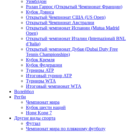
Уимблдон
Ролан Гаррос (Открытый Чемпионат Франции)
Кубок Дэвиса
Открытый Чемпионат США (US Open)
Открытый Чемпионат Австралии
Открытый чемпионат Испании (Mutua Madrid
Open)
Открытый чемпионат Италии (Internazionali BNL
d’Italia)
Открытый чемпионат Дубая (Dubai Duty Free
Tennis Championships)
Кубок Кремля
Кубок Федерации
Турниры ATP
Итоговый турнир ATP
Турниры WTA
Итоговый чемпионат WTA
Волейбол
Регби
Чемпионат мира
Кубок шести наций
Hong Kong 7
Другие виды спорта
Футзал
Чемпионат мира по пляжному футболу