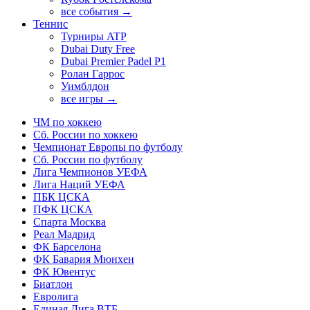
все события →
Теннис
Турниры ATP
Dubai Duty Free
Dubai Premier Padel P1
Ролан Гаррос
Уимблдон
все игры →
ЧМ по хоккею
Сб. России по хоккею
Чемпионат Европы по футболу
Сб. России по футболу
Лига Чемпионов УЕФА
Лига Наций УЕФА
ПБК ЦСКА
ПФК ЦСКА
Спарта Москва
Реал Мадрид
ФК Барселона
ФК Бавария Мюнхен
ФК Ювентус
Биатлон
Евролига
Единая Лига ВТБ