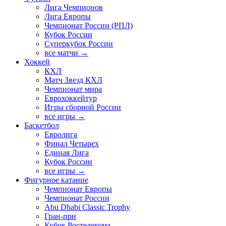
Лига Чемпионов
Лига Европы
Чемпионат России (РПЛ)
Кубок России
Суперкубок России
все матчи →
Хоккей
КХЛ
Матч Звезд КХЛ
Чемпионат мира
Еврохоккейтур
Игры сборной России
все игры →
Баскетбол
Евролига
Финал Четырех
Единая Лига
Кубок России
все игры →
Фигурное катание
Чемпионат Европы
Чемпионат России
Abu Dhabi Classic Trophy
Гран-при
Кубок Ростелекома