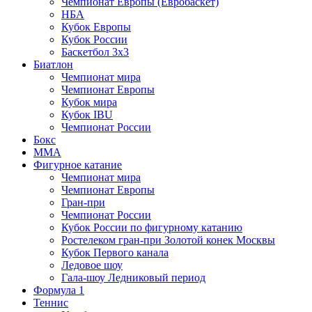
Чемпионат Европы (Евробаскет)
НБА
Кубок Европы
Кубок России
Баскетбол 3х3
Биатлон
Чемпионат мира
Чемпионат Европы
Кубок мира
Кубок IBU
Чемпионат России
Бокс
MMA
Фигурное катание
Чемпионат мира
Чемпионат Европы
Гран-при
Чемпионат России
Кубок России по фигурному катанию
Ростелеком гран-при Золотой конек Москвы
Кубок Первого канала
Ледовое шоу
Гала-шоу Ледниковый период
Формула 1
Теннис