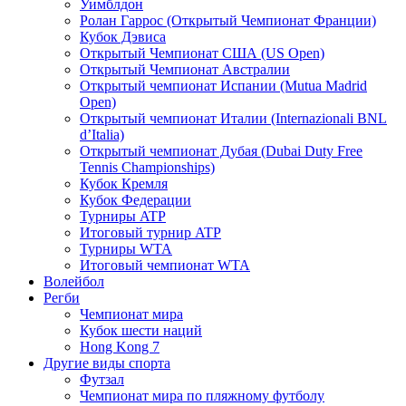
Уимблдон
Ролан Гаррос (Открытый Чемпионат Франции)
Кубок Дэвиса
Открытый Чемпионат США (US Open)
Открытый Чемпионат Австралии
Открытый чемпионат Испании (Mutua Madrid
Open)
Открытый чемпионат Италии (Internazionali BNL
d’Italia)
Открытый чемпионат Дубая (Dubai Duty Free
Tennis Championships)
Кубок Кремля
Кубок Федерации
Турниры ATP
Итоговый турнир ATP
Турниры WTA
Итоговый чемпионат WTA
Волейбол
Регби
Чемпионат мира
Кубок шести наций
Hong Kong 7
Другие виды спорта
Футзал
Чемпионат мира по пляжному футболу