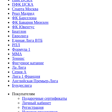
ПФК ЦСКА
Спарта Москва
Реал Мадрид
ФК Барселона
ФК Бавария Мюнхен
ФК Ювентус
Биатлон
Евролига
Единая Лига ВТБ
РПЛ
Формула 1
MMA
Теннис
Фигурное катание
Ла Лига
Серия А
Лига 1 Франция
Английская Премьер-Лига
Бундеслига
Покупателям
Подарочные сертификаты
Личный кабинет
Регистрация
История просмотров