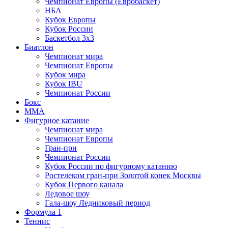
Чемпионат Европы (Евробаскет)
НБА
Кубок Европы
Кубок России
Баскетбол 3х3
Биатлон
Чемпионат мира
Чемпионат Европы
Кубок мира
Кубок IBU
Чемпионат России
Бокс
MMA
Фигурное катание
Чемпионат мира
Чемпионат Европы
Гран-при
Чемпионат России
Кубок России по фигурному катанию
Ростелеком гран-при Золотой конек Москвы
Кубок Первого канала
Ледовое шоу
Гала-шоу Ледниковый период
Формула 1
Теннис