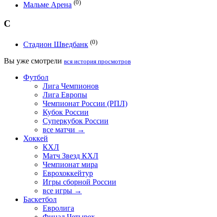
(0)
Мальме Арена
С
(0)
Стадион Шведбанк
Вы уже смотрели
вся история просмотров
Футбол
Лига Чемпионов
Лига Европы
Чемпионат России (РПЛ)
Кубок России
Суперкубок России
все матчи →
Хоккей
КХЛ
Матч Звезд КХЛ
Чемпионат мира
Еврохоккейтур
Игры сборной России
все игры →
Баскетбол
Евролига
Финал Четырех