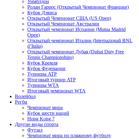
Уимблдон
Ролан Гаррос (Открытый Чемпионат Франции)
Кубок Дэвиса
Открытый Чемпионат США (US Open)
Открытый Чемпионат Австралии
Открытый чемпионат Испании (Mutua Madrid
Open)
Открытый чемпионат Италии (Internazionali BNL
d’Italia)
Открытый чемпионат Дубая (Dubai Duty Free
Tennis Championships)
Кубок Кремля
Кубок Федерации
Турниры ATP
Итоговый турнир ATP
Турниры WTA
Итоговый чемпионат WTA
Волейбол
Регби
Чемпионат мира
Кубок шести наций
Hong Kong 7
Другие виды спорта
Футзал
Чемпионат мира по пляжному футболу