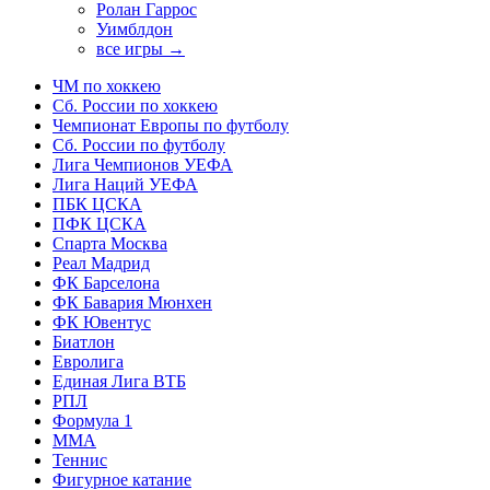
Ролан Гаррос
Уимблдон
все игры →
ЧМ по хоккею
Сб. России по хоккею
Чемпионат Европы по футболу
Сб. России по футболу
Лига Чемпионов УЕФА
Лига Наций УЕФА
ПБК ЦСКА
ПФК ЦСКА
Спарта Москва
Реал Мадрид
ФК Барселона
ФК Бавария Мюнхен
ФК Ювентус
Биатлон
Евролига
Единая Лига ВТБ
РПЛ
Формула 1
MMA
Теннис
Фигурное катание