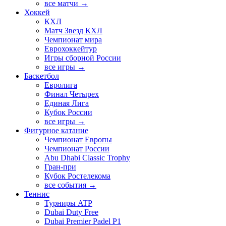
все матчи →
Хоккей
КХЛ
Матч Звезд КХЛ
Чемпионат мира
Еврохоккейтур
Игры сборной России
все игры →
Баскетбол
Евролига
Финал Четырех
Единая Лига
Кубок России
все игры →
Фигурное катание
Чемпионат Европы
Чемпионат России
Abu Dhabi Classic Trophy
Гран-при
Кубок Ростелекома
все события →
Теннис
Турниры ATP
Dubai Duty Free
Dubai Premier Padel P1