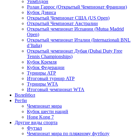
Уимблдон
Ролан Гаррос (Открытый Чемпионат Франции)
Кубок Дэвиса
Открытый Чемпионат США (US Open)
Открытый Чемпионат Австралии
Открытый чемпионат Испании (Mutua Madrid
Open)
Открытый чемпионат Италии (Internazionali BNL
d’Italia)
Открытый чемпионат Дубая (Dubai Duty Free
Tennis Championships)
Кубок Кремля
Кубок Федерации
Турниры ATP
Итоговый турнир ATP
Турниры WTA
Итоговый чемпионат WTA
Волейбол
Регби
Чемпионат мира
Кубок шести наций
Hong Kong 7
Другие виды спорта
Футзал
Чемпионат мира по пляжному футболу