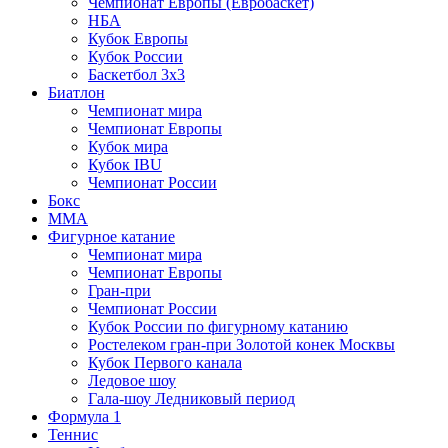
Чемпионат Европы (Евробаскет)
НБА
Кубок Европы
Кубок России
Баскетбол 3х3
Биатлон
Чемпионат мира
Чемпионат Европы
Кубок мира
Кубок IBU
Чемпионат России
Бокс
MMA
Фигурное катание
Чемпионат мира
Чемпионат Европы
Гран-при
Чемпионат России
Кубок России по фигурному катанию
Ростелеком гран-при Золотой конек Москвы
Кубок Первого канала
Ледовое шоу
Гала-шоу Ледниковый период
Формула 1
Теннис