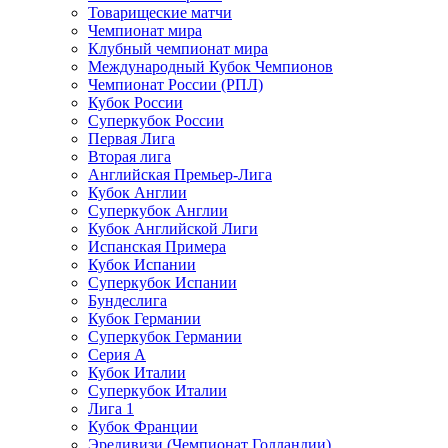
Товарищеские матчи
Чемпионат мира
Клубный чемпионат мира
Международный Кубок Чемпионов
Чемпионат России (РПЛ)
Кубок России
Суперкубок России
Первая Лига
Вторая лига
Английская Премьер-Лига
Кубок Англии
Суперкубок Англии
Кубок Английской Лиги
Испанская Примера
Кубок Испании
Суперкубок Испании
Бундеслига
Кубок Германии
Суперкубок Германии
Серия А
Кубок Италии
Суперкубок Италии
Лига 1
Кубок Франции
Эредивизи (Чемпионат Голландии)