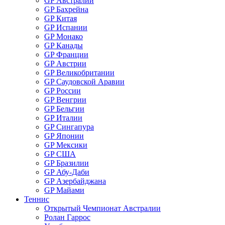
GP Австралии
GP Бахрейна
GP Китая
GP Испании
GP Монако
GP Канады
GP Франции
GP Австрии
GP Великобритании
GP Саудовской Аравии
GP России
GP Венгрии
GP Бельгии
GP Италии
GP Сингапура
GP Японии
GP Мексики
GP США
GP Бразилии
GP Абу-Даби
GP Азербайджана
GP Майами
Теннис
Открытый Чемпионат Австралии
Ролан Гаррос