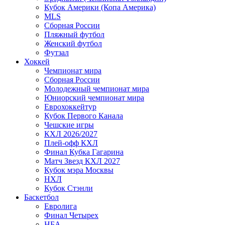
Кубок Америки (Копа Америка)
MLS
Сборная России
Пляжный футбол
Женский футбол
Футзал
Хоккей
Чемпионат мира
Сборная России
Молодежный чемпионат мира
Юниорский чемпионат мира
Еврохоккейтур
Кубок Первого Канала
Чешские игры
КХЛ 2026/2027
Плей-офф КХЛ
Финал Кубка Гагарина
Матч Звезд КХЛ 2027
Кубок мэра Москвы
НХЛ
Кубок Стэнли
Баскетбол
Евролига
Финал Четырех
НБА