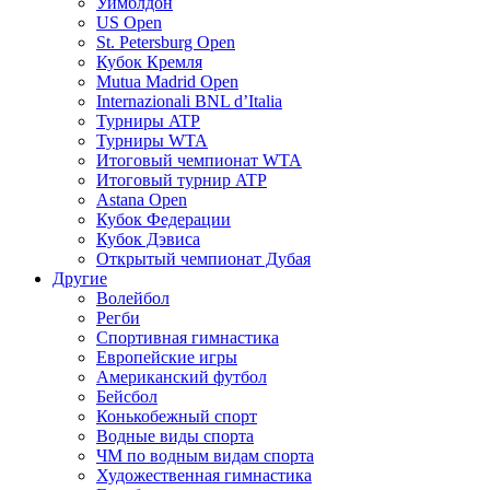
Уимблдон
US Open
St. Petersburg Open
Кубок Кремля
Mutua Madrid Open
Internazionali BNL d’Italia
Турниры ATP
Турниры WTA
Итоговый чемпионат WTA
Итоговый турнир ATP
Astana Open
Кубок Федерации
Кубок Дэвиса
Открытый чемпионат Дубая
Другие
Волейбол
Регби
Спортивная гимнастика
Европейские игры
Американский футбол
Бейсбол
Конькобежный спорт
Водные виды спорта
ЧМ по водным видам спорта
Художественная гимнастика