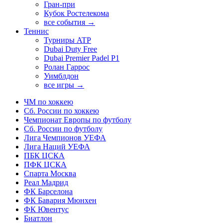
Гран-при
Кубок Ростелекома
все события →
Теннис
Турниры ATP
Dubai Duty Free
Dubai Premier Padel P1
Ролан Гаррос
Уимблдон
все игры →
ЧМ по хоккею
Сб. России по хоккею
Чемпионат Европы по футболу
Сб. России по футболу
Лига Чемпионов УЕФА
Лига Наций УЕФА
ПБК ЦСКА
ПФК ЦСКА
Спарта Москва
Реал Мадрид
ФК Барселона
ФК Бавария Мюнхен
ФК Ювентус
Биатлон