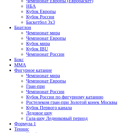
Чемпионат Европы (Евробаскет)
НБА
Кубок Европы
Кубок России
Баскетбол 3х3
Биатлон
Чемпионат мира
Чемпионат Европы
Кубок мира
Кубок IBU
Чемпионат России
Бокс
MMA
Фигурное катание
Чемпионат мира
Чемпионат Европы
Гран-при
Чемпионат России
Кубок России по фигурному катанию
Ростелеком гран-при Золотой конек Москвы
Кубок Первого канала
Ледовое шоу
Гала-шоу Ледниковый период
Формула 1
Теннис