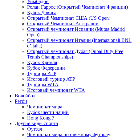
Уимблдон
Ролан Гаррос (Открытый Чемпионат Франции)
Кубок Дэвиса
Открытый Чемпионат США (US Open)
Открытый Чемпионат Австралии
Открытый чемпионат Испании (Mutua Madrid
Open)
Открытый чемпионат Италии (Internazionali BNL
d’Italia)
Открытый чемпионат Дубая (Dubai Duty Free
Tennis Championships)
Кубок Кремля
Кубок Федерации
Турниры ATP
Итоговый турнир ATP
Турниры WTA
Итоговый чемпионат WTA
Волейбол
Регби
Чемпионат мира
Кубок шести наций
Hong Kong 7
Другие виды спорта
Футзал
Чемпионат мира по пляжному футболу