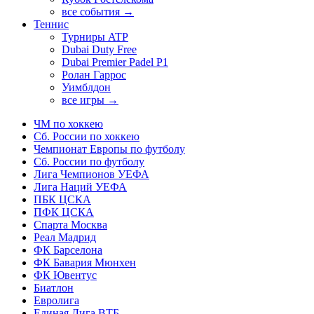
все события →
Теннис
Турниры ATP
Dubai Duty Free
Dubai Premier Padel P1
Ролан Гаррос
Уимблдон
все игры →
ЧМ по хоккею
Сб. России по хоккею
Чемпионат Европы по футболу
Сб. России по футболу
Лига Чемпионов УЕФА
Лига Наций УЕФА
ПБК ЦСКА
ПФК ЦСКА
Спарта Москва
Реал Мадрид
ФК Барселона
ФК Бавария Мюнхен
ФК Ювентус
Биатлон
Евролига
Единая Лига ВТБ