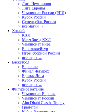
Лига Чемпионов
Лига Европы
Чемпионат России (РПЛ)
Кубок России
Суперкубок России
все матчи →
Хоккей
КХЛ
Матч Звезд КХЛ
Чемпионат мира
Еврохоккейтур
Игры сборной России
все игры →
Баскетбол
Евролига
Финал Четырех
Единая Лига
Кубок России
все игры →
Фигурное катание
Чемпионат Европы
Чемпионат России
Abu Dhabi Classic Trophy
Гран-при
Кубок Ростелекома