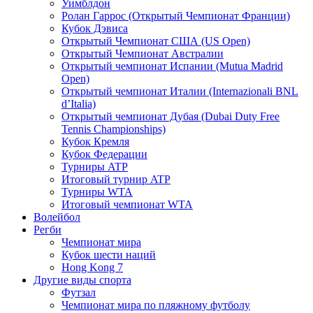
Уимблдон
Ролан Гаррос (Открытый Чемпионат Франции)
Кубок Дэвиса
Открытый Чемпионат США (US Open)
Открытый Чемпионат Австралии
Открытый чемпионат Испании (Mutua Madrid
Open)
Открытый чемпионат Италии (Internazionali BNL
d’Italia)
Открытый чемпионат Дубая (Dubai Duty Free
Tennis Championships)
Кубок Кремля
Кубок Федерации
Турниры ATP
Итоговый турнир ATP
Турниры WTA
Итоговый чемпионат WTA
Волейбол
Регби
Чемпионат мира
Кубок шести наций
Hong Kong 7
Другие виды спорта
Футзал
Чемпионат мира по пляжному футболу