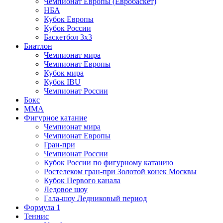
Чемпионат Европы (Евробаскет)
НБА
Кубок Европы
Кубок России
Баскетбол 3х3
Биатлон
Чемпионат мира
Чемпионат Европы
Кубок мира
Кубок IBU
Чемпионат России
Бокс
MMA
Фигурное катание
Чемпионат мира
Чемпионат Европы
Гран-при
Чемпионат России
Кубок России по фигурному катанию
Ростелеком гран-при Золотой конек Москвы
Кубок Первого канала
Ледовое шоу
Гала-шоу Ледниковый период
Формула 1
Теннис