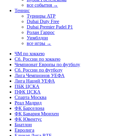
все события →
Теннис
Турниры ATP
Dubai Duty Free
Dubai Premier Padel P1
Ролан Гаррос
Уимблдон
все игры →
ЧМ по хоккею
Сб. России по хоккею
Чемпионат Европы по футболу
Сб. России по футболу
Лига Чемпионов УЕФА
Лига Наций УЕФА
ПБК ЦСКА
ПФК ЦСКА
Спарта Москва
Реал Мадрид
ФК Барселона
ФК Бавария Мюнхен
ФК Ювентус
Биатлон
Евролига
Единая Лига ВТБ