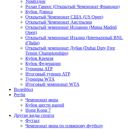
Уимблдон
Ролан Гаррос (Открытый Чемпионат Франции)
Кубок Дэвиса
Открытый Чемпионат США (US Open)
Открытый Чемпионат Австралии
Открытый чемпионат Испании (Mutua Madrid
Open)
Открытый чемпионат Италии (Internazionali BNL
d’Italia)
Открытый чемпионат Дубая (Dubai Duty Free
Tennis Championships)
Кубок Кремля
Кубок Федерации
Турниры ATP
Итоговый турнир ATP
Турниры WTA
Итоговый чемпионат WTA
Волейбол
Регби
Чемпионат мира
Кубок шести наций
Hong Kong 7
Другие виды спорта
Футзал
Чемпионат мира по пляжному футболу