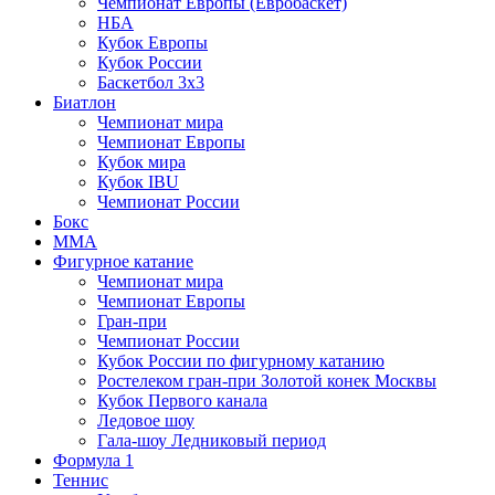
Чемпионат Европы (Евробаскет)
НБА
Кубок Европы
Кубок России
Баскетбол 3х3
Биатлон
Чемпионат мира
Чемпионат Европы
Кубок мира
Кубок IBU
Чемпионат России
Бокс
MMA
Фигурное катание
Чемпионат мира
Чемпионат Европы
Гран-при
Чемпионат России
Кубок России по фигурному катанию
Ростелеком гран-при Золотой конек Москвы
Кубок Первого канала
Ледовое шоу
Гала-шоу Ледниковый период
Формула 1
Теннис