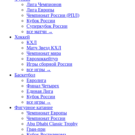
Лига Чемпионов
Лига Европы
Чемпионат России (РПЛ)
Кубок России
Суперкубок России
все матчи →
Хоккей
КХЛ
Матч Звезд КХЛ
Чемпионат мира
Еврохоккейтур
Игры сборной России
все игры →
Баскетбол
Евролига
Финал Четырех
Единая Лига
Кубок России
все игры →
Фигурное катание
Чемпионат Европы
Чемпионат России
Abu Dhabi Classic Trophy
Гран-при
Кубок Ростелекома