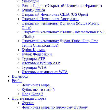
Уимблдон
Ролан Гаррос (Открытый Чемпионат Франции)
Кубок Дэвиса
Открытый Чемпионат США (US Open)
Открытый Чемпионат Австралии
Открытый чемпионат Испании (Mutua Madrid
Open)
Открытый чемпионат Италии (Internazionali BNL
d’Italia)
Открытый чемпионат Дубая (Dubai Duty Free
Tennis Championships)
Кубок Кремля
Кубок Федерации
Турниры ATP
Итоговый турнир ATP
Турниры WTA
Итоговый чемпионат WTA
Волейбол
Регби
Чемпионат мира
Кубок шести наций
Hong Kong 7
Другие виды спорта
Футзал
Чемпионат мира по пляжному футболу