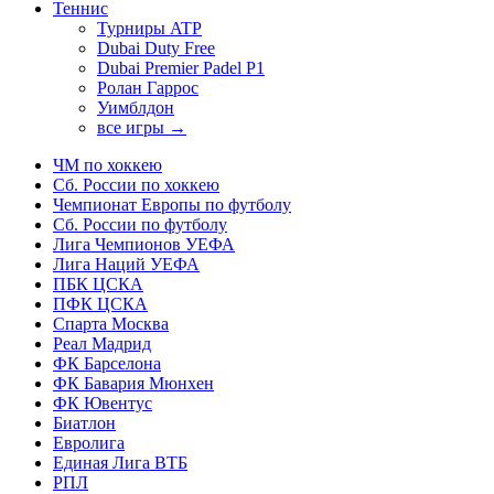
Теннис
Турниры ATP
Dubai Duty Free
Dubai Premier Padel P1
Ролан Гаррос
Уимблдон
все игры →
ЧМ по хоккею
Сб. России по хоккею
Чемпионат Европы по футболу
Сб. России по футболу
Лига Чемпионов УЕФА
Лига Наций УЕФА
ПБК ЦСКА
ПФК ЦСКА
Спарта Москва
Реал Мадрид
ФК Барселона
ФК Бавария Мюнхен
ФК Ювентус
Биатлон
Евролига
Единая Лига ВТБ
РПЛ