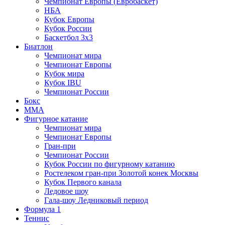
Чемпионат Европы (Евробаскет)
НБА
Кубок Европы
Кубок России
Баскетбол 3х3
Биатлон
Чемпионат мира
Чемпионат Европы
Кубок мира
Кубок IBU
Чемпионат России
Бокс
MMA
Фигурное катание
Чемпионат мира
Чемпионат Европы
Гран-при
Чемпионат России
Кубок России по фигурному катанию
Ростелеком гран-при Золотой конек Москвы
Кубок Первого канала
Ледовое шоу
Гала-шоу Ледниковый период
Формула 1
Теннис