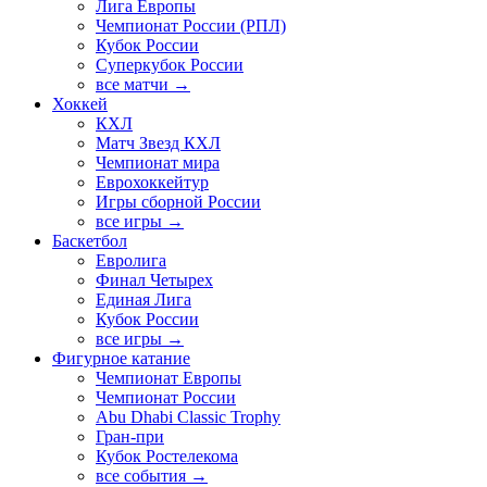
Лига Европы
Чемпионат России (РПЛ)
Кубок России
Суперкубок России
все матчи →
Хоккей
КХЛ
Матч Звезд КХЛ
Чемпионат мира
Еврохоккейтур
Игры сборной России
все игры →
Баскетбол
Евролига
Финал Четырех
Единая Лига
Кубок России
все игры →
Фигурное катание
Чемпионат Европы
Чемпионат России
Abu Dhabi Classic Trophy
Гран-при
Кубок Ростелекома
все события →