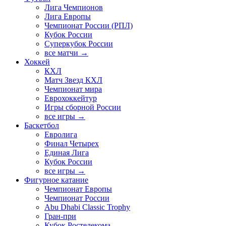
Лига Чемпионов
Лига Европы
Чемпионат России (РПЛ)
Кубок России
Суперкубок России
все матчи →
Хоккей
КХЛ
Матч Звезд КХЛ
Чемпионат мира
Еврохоккейтур
Игры сборной России
все игры →
Баскетбол
Евролига
Финал Четырех
Единая Лига
Кубок России
все игры →
Фигурное катание
Чемпионат Европы
Чемпионат России
Abu Dhabi Classic Trophy
Гран-при
Кубок Ростелекома