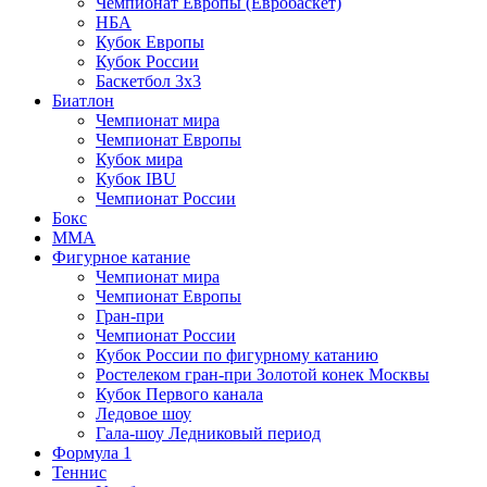
Чемпионат Европы (Евробаскет)
НБА
Кубок Европы
Кубок России
Баскетбол 3х3
Биатлон
Чемпионат мира
Чемпионат Европы
Кубок мира
Кубок IBU
Чемпионат России
Бокс
MMA
Фигурное катание
Чемпионат мира
Чемпионат Европы
Гран-при
Чемпионат России
Кубок России по фигурному катанию
Ростелеком гран-при Золотой конек Москвы
Кубок Первого канала
Ледовое шоу
Гала-шоу Ледниковый период
Формула 1
Теннис