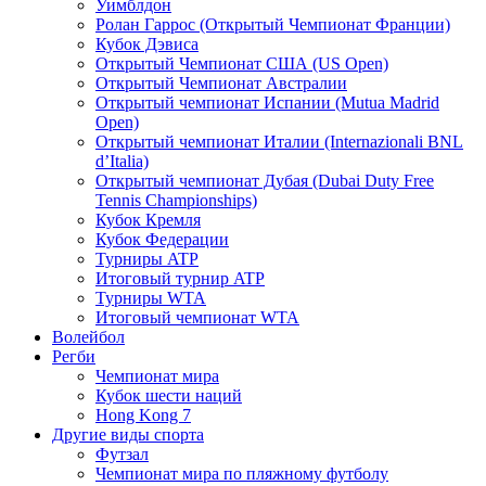
Уимблдон
Ролан Гаррос (Открытый Чемпионат Франции)
Кубок Дэвиса
Открытый Чемпионат США (US Open)
Открытый Чемпионат Австралии
Открытый чемпионат Испании (Mutua Madrid
Open)
Открытый чемпионат Италии (Internazionali BNL
d’Italia)
Открытый чемпионат Дубая (Dubai Duty Free
Tennis Championships)
Кубок Кремля
Кубок Федерации
Турниры ATP
Итоговый турнир ATP
Турниры WTA
Итоговый чемпионат WTA
Волейбол
Регби
Чемпионат мира
Кубок шести наций
Hong Kong 7
Другие виды спорта
Футзал
Чемпионат мира по пляжному футболу