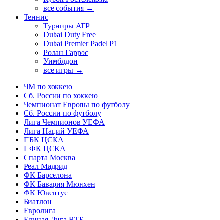
все события →
Теннис
Турниры ATP
Dubai Duty Free
Dubai Premier Padel P1
Ролан Гаррос
Уимблдон
все игры →
ЧМ по хоккею
Сб. России по хоккею
Чемпионат Европы по футболу
Сб. России по футболу
Лига Чемпионов УЕФА
Лига Наций УЕФА
ПБК ЦСКА
ПФК ЦСКА
Спарта Москва
Реал Мадрид
ФК Барселона
ФК Бавария Мюнхен
ФК Ювентус
Биатлон
Евролига
Единая Лига ВТБ