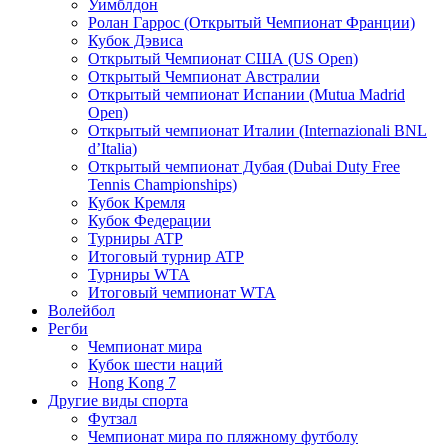
Уимблдон
Ролан Гаррос (Открытый Чемпионат Франции)
Кубок Дэвиса
Открытый Чемпионат США (US Open)
Открытый Чемпионат Австралии
Открытый чемпионат Испании (Mutua Madrid
Open)
Открытый чемпионат Италии (Internazionali BNL
d’Italia)
Открытый чемпионат Дубая (Dubai Duty Free
Tennis Championships)
Кубок Кремля
Кубок Федерации
Турниры ATP
Итоговый турнир ATP
Турниры WTA
Итоговый чемпионат WTA
Волейбол
Регби
Чемпионат мира
Кубок шести наций
Hong Kong 7
Другие виды спорта
Футзал
Чемпионат мира по пляжному футболу