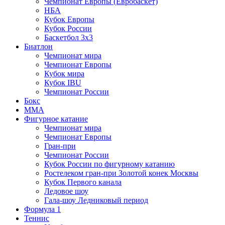
Чемпионат Европы (Евробаскет)
НБА
Кубок Европы
Кубок России
Баскетбол 3х3
Биатлон
Чемпионат мира
Чемпионат Европы
Кубок мира
Кубок IBU
Чемпионат России
Бокс
MMA
Фигурное катание
Чемпионат мира
Чемпионат Европы
Гран-при
Чемпионат России
Кубок России по фигурному катанию
Ростелеком гран-при Золотой конек Москвы
Кубок Первого канала
Ледовое шоу
Гала-шоу Ледниковый период
Формула 1
Теннис