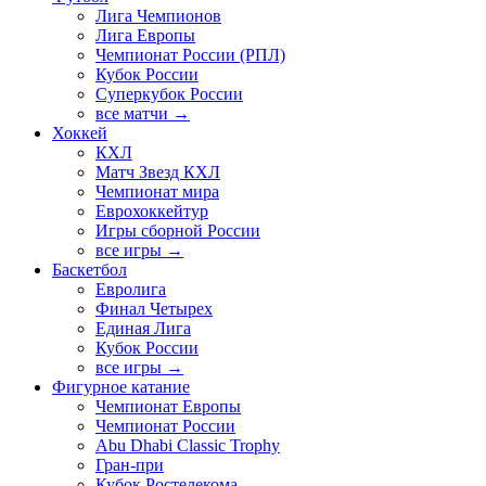
Лига Чемпионов
Лига Европы
Чемпионат России (РПЛ)
Кубок России
Суперкубок России
все матчи →
Хоккей
КХЛ
Матч Звезд КХЛ
Чемпионат мира
Еврохоккейтур
Игры сборной России
все игры →
Баскетбол
Евролига
Финал Четырех
Единая Лига
Кубок России
все игры →
Фигурное катание
Чемпионат Европы
Чемпионат России
Abu Dhabi Classic Trophy
Гран-при
Кубок Ростелекома