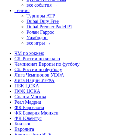
все события →
Теннис
Турниры ATP
Dubai Duty Free
Dubai Premier Padel P1
Ролан Гаррос
Уимблдон
все игры →
ЧМ по хоккею
Сб. России по хоккею
Чемпионат Европы по футболу
Сб. России по футболу
Лига Чемпионов УЕФА
Лига Наций УЕФА
ПБК ЦСКА
ПФК ЦСКА
Спарта Москва
Реал Мадрид
ФК Барселона
ФК Бавария Мюнхен
ФК Ювентус
Биатлон
Евролига
Единая Лига ВТБ