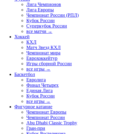
Лига Чемпионов
Лига Европы
Чемпионат России (РПЛ)
Кубок России
Суперкубок России
все матчи →
Хоккей
КХЛ
Матч Звезд КХЛ
Чемпионат мира
Еврохоккейтур
Игры сборной России
все игры →
Баскетбол
Евролига
Финал Четырех
Единая Лига
Кубок России
все игры →
Фигурное катание
Чемпионат Европы
Чемпионат России
Abu Dhabi Classic Trophy
Гран-при
Кубок Ростелекома