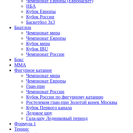
Чемпионат Европы (Евробаскет)
НБА
Кубок Европы
Кубок России
Баскетбол 3х3
Биатлон
Чемпионат мира
Чемпионат Европы
Кубок мира
Кубок IBU
Чемпионат России
Бокс
MMA
Фигурное катание
Чемпионат мира
Чемпионат Европы
Гран-при
Чемпионат России
Кубок России по фигурному катанию
Ростелеком гран-при Золотой конек Москвы
Кубок Первого канала
Ледовое шоу
Гала-шоу Ледниковый период
Формула 1
Теннис