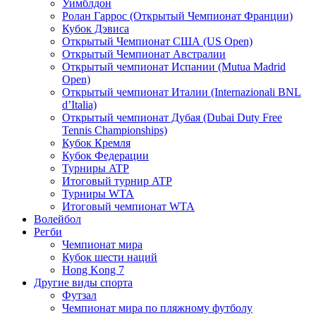
Уимблдон
Ролан Гаррос (Открытый Чемпионат Франции)
Кубок Дэвиса
Открытый Чемпионат США (US Open)
Открытый Чемпионат Австралии
Открытый чемпионат Испании (Mutua Madrid
Open)
Открытый чемпионат Италии (Internazionali BNL
d’Italia)
Открытый чемпионат Дубая (Dubai Duty Free
Tennis Championships)
Кубок Кремля
Кубок Федерации
Турниры ATP
Итоговый турнир ATP
Турниры WTA
Итоговый чемпионат WTA
Волейбол
Регби
Чемпионат мира
Кубок шести наций
Hong Kong 7
Другие виды спорта
Футзал
Чемпионат мира по пляжному футболу