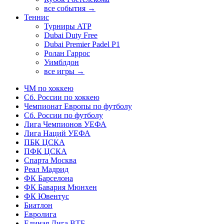
все события →
Теннис
Турниры ATP
Dubai Duty Free
Dubai Premier Padel P1
Ролан Гаррос
Уимблдон
все игры →
ЧМ по хоккею
Сб. России по хоккею
Чемпионат Европы по футболу
Сб. России по футболу
Лига Чемпионов УЕФА
Лига Наций УЕФА
ПБК ЦСКА
ПФК ЦСКА
Спарта Москва
Реал Мадрид
ФК Барселона
ФК Бавария Мюнхен
ФК Ювентус
Биатлон
Евролига
Единая Лига ВТБ