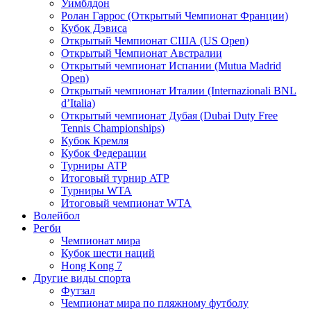
Уимблдон
Ролан Гаррос (Открытый Чемпионат Франции)
Кубок Дэвиса
Открытый Чемпионат США (US Open)
Открытый Чемпионат Австралии
Открытый чемпионат Испании (Mutua Madrid
Open)
Открытый чемпионат Италии (Internazionali BNL
d’Italia)
Открытый чемпионат Дубая (Dubai Duty Free
Tennis Championships)
Кубок Кремля
Кубок Федерации
Турниры ATP
Итоговый турнир ATP
Турниры WTA
Итоговый чемпионат WTA
Волейбол
Регби
Чемпионат мира
Кубок шести наций
Hong Kong 7
Другие виды спорта
Футзал
Чемпионат мира по пляжному футболу