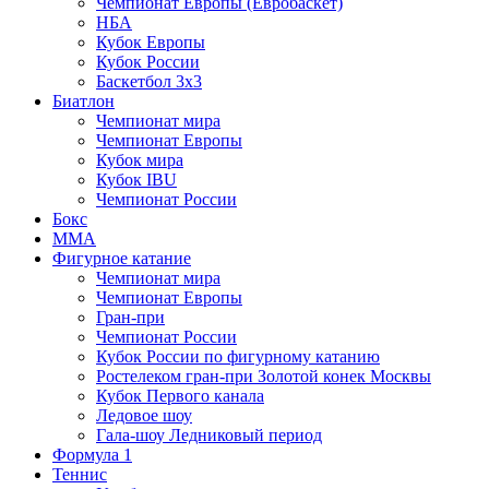
Чемпионат Европы (Евробаскет)
НБА
Кубок Европы
Кубок России
Баскетбол 3х3
Биатлон
Чемпионат мира
Чемпионат Европы
Кубок мира
Кубок IBU
Чемпионат России
Бокс
MMA
Фигурное катание
Чемпионат мира
Чемпионат Европы
Гран-при
Чемпионат России
Кубок России по фигурному катанию
Ростелеком гран-при Золотой конек Москвы
Кубок Первого канала
Ледовое шоу
Гала-шоу Ледниковый период
Формула 1
Теннис