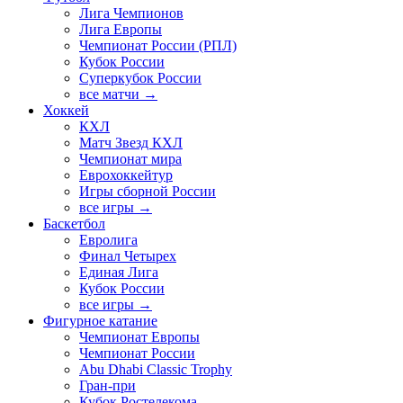
Лига Чемпионов
Лига Европы
Чемпионат России (РПЛ)
Кубок России
Суперкубок России
все матчи →
Хоккей
КХЛ
Матч Звезд КХЛ
Чемпионат мира
Еврохоккейтур
Игры сборной России
все игры →
Баскетбол
Евролига
Финал Четырех
Единая Лига
Кубок России
все игры →
Фигурное катание
Чемпионат Европы
Чемпионат России
Abu Dhabi Classic Trophy
Гран-при
Кубок Ростелекома