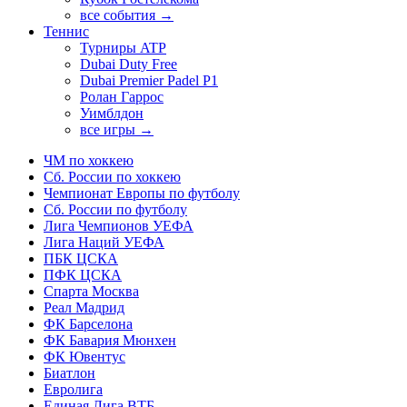
все события →
Теннис
Турниры ATP
Dubai Duty Free
Dubai Premier Padel P1
Ролан Гаррос
Уимблдон
все игры →
ЧМ по хоккею
Сб. России по хоккею
Чемпионат Европы по футболу
Сб. России по футболу
Лига Чемпионов УЕФА
Лига Наций УЕФА
ПБК ЦСКА
ПФК ЦСКА
Спарта Москва
Реал Мадрид
ФК Барселона
ФК Бавария Мюнхен
ФК Ювентус
Биатлон
Евролига
Единая Лига ВТБ