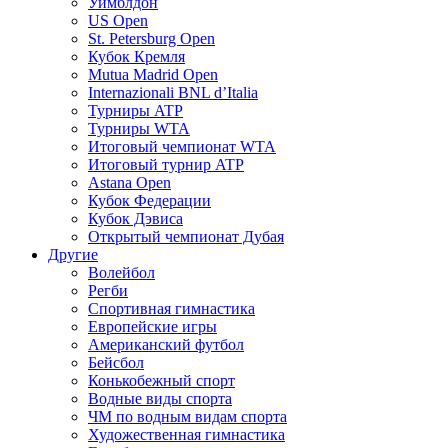
Уимблдон
US Open
St. Petersburg Open
Кубок Кремля
Mutua Madrid Open
Internazionali BNL d’Italia
Турниры ATP
Турниры WTA
Итоговый чемпионат WTA
Итоговый турнир ATP
Astana Open
Кубок Федерации
Кубок Дэвиса
Открытый чемпионат Дубая
Другие
Волейбол
Регби
Спортивная гимнастика
Европейские игры
Американский футбол
Бейсбол
Конькобежный спорт
Водные виды спорта
ЧМ по водным видам спорта
Художественная гимнастика