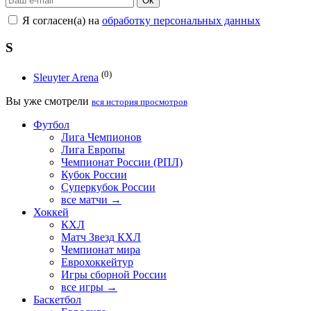
Ok
Я согласен(а) на
обработку персональных данных
S
(0)
Sleuyter Arena
Вы уже смотрели
вся история просмотров
Футбол
Лига Чемпионов
Лига Европы
Чемпионат России (РПЛ)
Кубок России
Суперкубок России
все матчи →
Хоккей
КХЛ
Матч Звезд КХЛ
Чемпионат мира
Еврохоккейтур
Игры сборной России
все игры →
Баскетбол