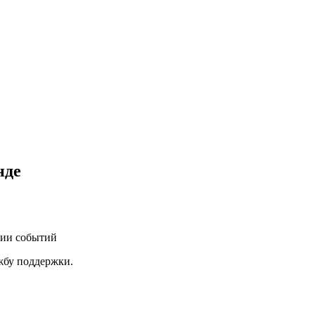
нде
нии событий
ужбу поддержки.