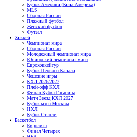
Кубок Америки (Копа Америка)
MLS
Сборная России
Пляжный футбол
Женский футбол
Футзал
Хоккей
Чемпионат мира
Сборная России
Молодежный чемпионат мира
Юниорский чемпионат мира
Еврохоккейтур
Кубок Первого Канала
Чешские игры
КХЛ 2026/2027
Плей-офф КХЛ
Финал Кубка Гагарина
Матч Звезд КХЛ 2027
Кубок мэра Москвы
НХЛ
Кубок Стэнли
Баскетбол
Евролига
Финал Четырех
НБА