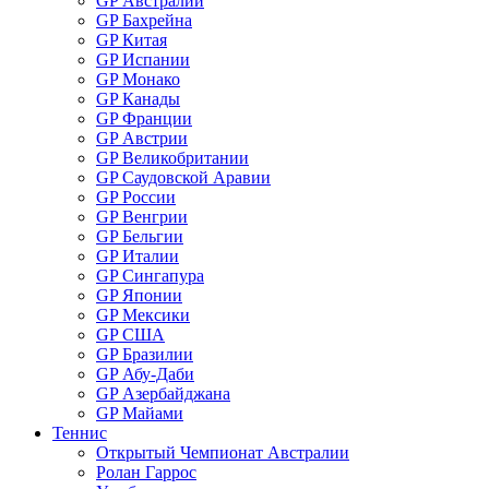
GP Австралии
GP Бахрейна
GP Китая
GP Испании
GP Монако
GP Канады
GP Франции
GP Австрии
GP Великобритании
GP Саудовской Аравии
GP России
GP Венгрии
GP Бельгии
GP Италии
GP Сингапура
GP Японии
GP Мексики
GP США
GP Бразилии
GP Абу-Даби
GP Азербайджана
GP Майами
Теннис
Открытый Чемпионат Австралии
Ролан Гаррос