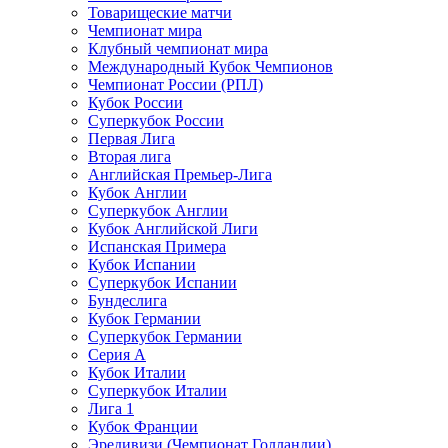
Товарищеские матчи
Чемпионат мира
Клубный чемпионат мира
Международный Кубок Чемпионов
Чемпионат России (РПЛ)
Кубок России
Суперкубок России
Первая Лига
Вторая лига
Английская Премьер-Лига
Кубок Англии
Суперкубок Англии
Кубок Английской Лиги
Испанская Примера
Кубок Испании
Суперкубок Испании
Бундеслига
Кубок Германии
Суперкубок Германии
Серия А
Кубок Италии
Суперкубок Италии
Лига 1
Кубок Франции
Эредивизи (Чемпионат Голландии)