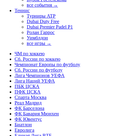
все события →
Теннис
Турниры ATP
Dubai Duty Free
Dubai Premier Padel P1
Ролан Гаррос
Уимблдон
все игры →
ЧМ по хоккею
Сб. России по хоккею
Чемпионат Европы по футболу
Сб. России по футболу
Лига Чемпионов УЕФА
Лига Наций УЕФА
ПБК ЦСКА
ПФК ЦСКА
Спарта Москва
Реал Мадрид
ФК Барселона
ФК Бавария Мюнхен
ФК Ювентус
Биатлон
Евролига
Единая Лига ВТБ