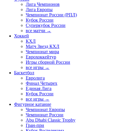
Лига Чемпионов
Лига Европы
Чемпионат России (РПЛ)
Кубок России
Суперкубок России
все матчи →
Хоккей
КХЛ
Матч Звезд КХЛ
Чемпионат мира
Еврохоккейтур
Игры сборной России
все игры →
Баскетбол
Евролига
Финал Четырех
Единая Лига
Кубок России
все игры →
Фигурное катание
Чемпионат Европы
Чемпионат России
Abu Dhabi Classic Trophy
Гран-при
Кубок Ростелекома