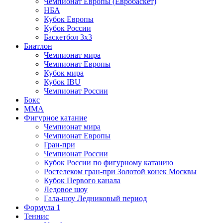
Чемпионат Европы (Евробаскет)
НБА
Кубок Европы
Кубок России
Баскетбол 3х3
Биатлон
Чемпионат мира
Чемпионат Европы
Кубок мира
Кубок IBU
Чемпионат России
Бокс
MMA
Фигурное катание
Чемпионат мира
Чемпионат Европы
Гран-при
Чемпионат России
Кубок России по фигурному катанию
Ростелеком гран-при Золотой конек Москвы
Кубок Первого канала
Ледовое шоу
Гала-шоу Ледниковый период
Формула 1
Теннис