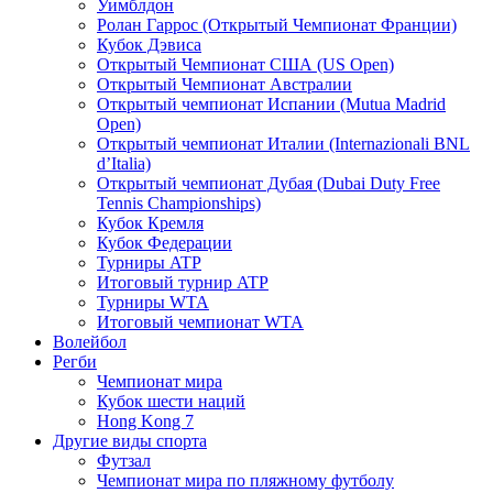
Уимблдон
Ролан Гаррос (Открытый Чемпионат Франции)
Кубок Дэвиса
Открытый Чемпионат США (US Open)
Открытый Чемпионат Австралии
Открытый чемпионат Испании (Mutua Madrid
Open)
Открытый чемпионат Италии (Internazionali BNL
d’Italia)
Открытый чемпионат Дубая (Dubai Duty Free
Tennis Championships)
Кубок Кремля
Кубок Федерации
Турниры ATP
Итоговый турнир ATP
Турниры WTA
Итоговый чемпионат WTA
Волейбол
Регби
Чемпионат мира
Кубок шести наций
Hong Kong 7
Другие виды спорта
Футзал
Чемпионат мира по пляжному футболу