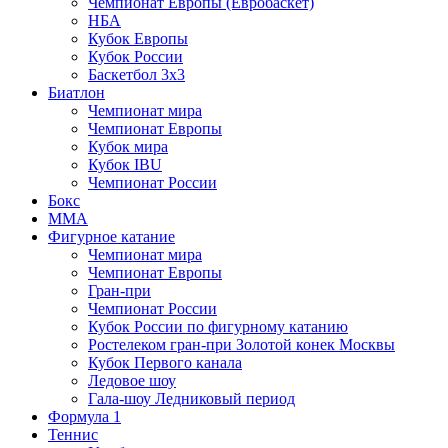
Чемпионат Европы (Евробаскет)
НБА
Кубок Европы
Кубок России
Баскетбол 3х3
Биатлон
Чемпионат мира
Чемпионат Европы
Кубок мира
Кубок IBU
Чемпионат России
Бокс
MMA
Фигурное катание
Чемпионат мира
Чемпионат Европы
Гран-при
Чемпионат России
Кубок России по фигурному катанию
Ростелеком гран-при Золотой конек Москвы
Кубок Первого канала
Ледовое шоу
Гала-шоу Ледниковый период
Формула 1
Теннис