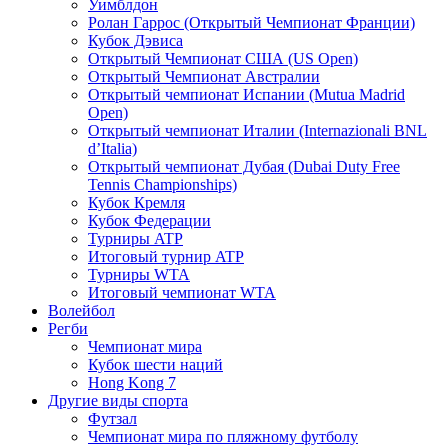
Уимблдон
Ролан Гаррос (Открытый Чемпионат Франции)
Кубок Дэвиса
Открытый Чемпионат США (US Open)
Открытый Чемпионат Австралии
Открытый чемпионат Испании (Mutua Madrid
Open)
Открытый чемпионат Италии (Internazionali BNL
d’Italia)
Открытый чемпионат Дубая (Dubai Duty Free
Tennis Championships)
Кубок Кремля
Кубок Федерации
Турниры ATP
Итоговый турнир ATP
Турниры WTA
Итоговый чемпионат WTA
Волейбол
Регби
Чемпионат мира
Кубок шести наций
Hong Kong 7
Другие виды спорта
Футзал
Чемпионат мира по пляжному футболу