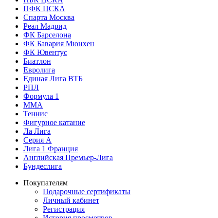
ПФК ЦСКА
Спарта Москва
Реал Мадрид
ФК Барселона
ФК Бавария Мюнхен
ФК Ювентус
Биатлон
Евролига
Единая Лига ВТБ
РПЛ
Формула 1
MMA
Теннис
Фигурное катание
Ла Лига
Серия А
Лига 1 Франция
Английская Премьер-Лига
Бундеслига
Покупателям
Подарочные сертификаты
Личный кабинет
Регистрация
История просмотров