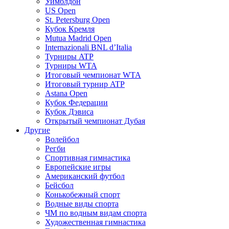
Уимблдон
US Open
St. Petersburg Open
Кубок Кремля
Mutua Madrid Open
Internazionali BNL d’Italia
Турниры ATP
Турниры WTA
Итоговый чемпионат WTA
Итоговый турнир ATP
Astana Open
Кубок Федерации
Кубок Дэвиса
Открытый чемпионат Дубая
Другие
Волейбол
Регби
Спортивная гимнастика
Европейские игры
Американский футбол
Бейсбол
Конькобежный спорт
Водные виды спорта
ЧМ по водным видам спорта
Художественная гимнастика