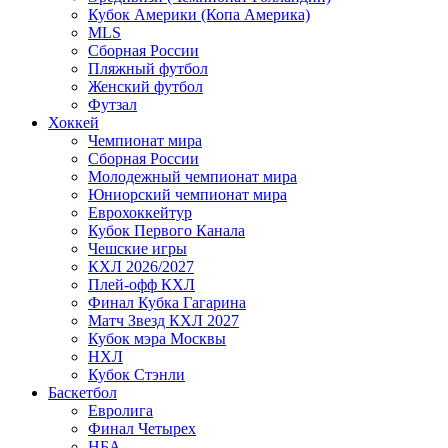
Кубок Америки (Копа Америка)
MLS
Сборная России
Пляжный футбол
Женский футбол
Футзал
Хоккей
Чемпионат мира
Сборная России
Молодежный чемпионат мира
Юниорский чемпионат мира
Еврохоккейтур
Кубок Первого Канала
Чешские игры
КХЛ 2026/2027
Плей-офф КХЛ
Финал Кубка Гагарина
Матч Звезд КХЛ 2027
Кубок мэра Москвы
НХЛ
Кубок Стэнли
Баскетбол
Евролига
Финал Четырех
НБА