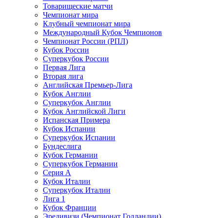
Товарищеские матчи
Чемпионат мира
Клубный чемпионат мира
Международный Кубок Чемпионов
Чемпионат России (РПЛ)
Кубок России
Суперкубок России
Первая Лига
Вторая лига
Английская Премьер-Лига
Кубок Англии
Суперкубок Англии
Кубок Английской Лиги
Испанская Примера
Кубок Испании
Суперкубок Испании
Бундеслига
Кубок Германии
Суперкубок Германии
Серия А
Кубок Италии
Суперкубок Италии
Лига 1
Кубок Франции
Эредивизи (Чемпионат Голландии)