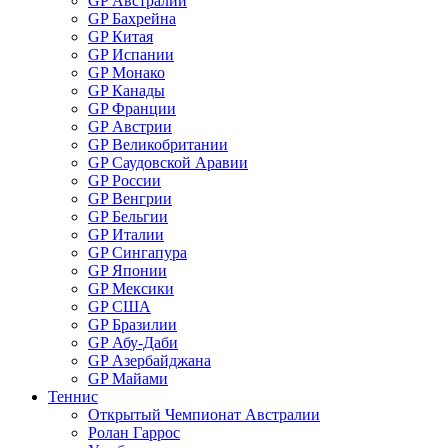
GP Австралии
GP Бахрейна
GP Китая
GP Испании
GP Монако
GP Канады
GP Франции
GP Австрии
GP Великобритании
GP Саудовской Аравии
GP России
GP Венгрии
GP Бельгии
GP Италии
GP Сингапура
GP Японии
GP Мексики
GP США
GP Бразилии
GP Абу-Даби
GP Азербайджана
GP Майами
Теннис
Открытый Чемпионат Австралии
Ролан Гаррос