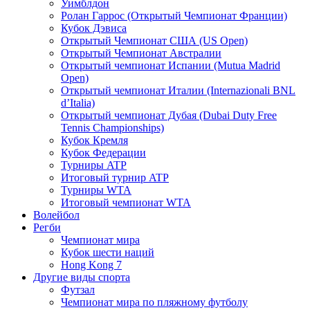
Уимблдон
Ролан Гаррос (Открытый Чемпионат Франции)
Кубок Дэвиса
Открытый Чемпионат США (US Open)
Открытый Чемпионат Австралии
Открытый чемпионат Испании (Mutua Madrid
Open)
Открытый чемпионат Италии (Internazionali BNL
d’Italia)
Открытый чемпионат Дубая (Dubai Duty Free
Tennis Championships)
Кубок Кремля
Кубок Федерации
Турниры ATP
Итоговый турнир ATP
Турниры WTA
Итоговый чемпионат WTA
Волейбол
Регби
Чемпионат мира
Кубок шести наций
Hong Kong 7
Другие виды спорта
Футзал
Чемпионат мира по пляжному футболу