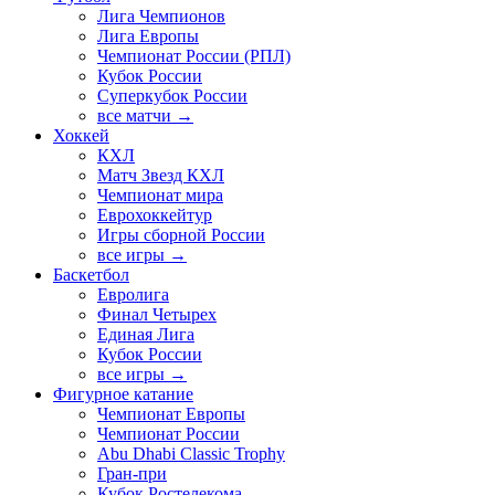
Лига Чемпионов
Лига Европы
Чемпионат России (РПЛ)
Кубок России
Суперкубок России
все матчи →
Хоккей
КХЛ
Матч Звезд КХЛ
Чемпионат мира
Еврохоккейтур
Игры сборной России
все игры →
Баскетбол
Евролига
Финал Четырех
Единая Лига
Кубок России
все игры →
Фигурное катание
Чемпионат Европы
Чемпионат России
Abu Dhabi Classic Trophy
Гран-при
Кубок Ростелекома