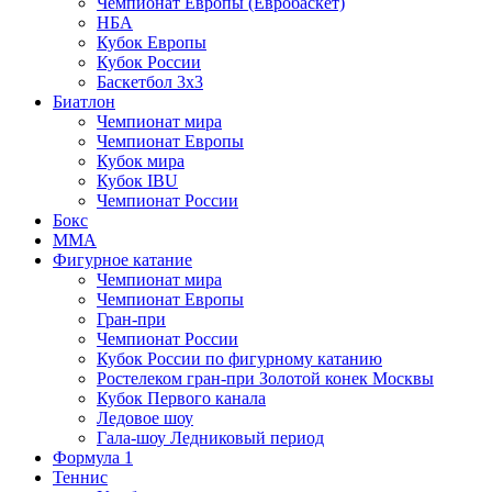
Чемпионат Европы (Евробаскет)
НБА
Кубок Европы
Кубок России
Баскетбол 3х3
Биатлон
Чемпионат мира
Чемпионат Европы
Кубок мира
Кубок IBU
Чемпионат России
Бокс
MMA
Фигурное катание
Чемпионат мира
Чемпионат Европы
Гран-при
Чемпионат России
Кубок России по фигурному катанию
Ростелеком гран-при Золотой конек Москвы
Кубок Первого канала
Ледовое шоу
Гала-шоу Ледниковый период
Формула 1
Теннис