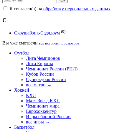
Ok
Я согласен(а) на
обработку персональных данных
С
(0)
Скоушабэнк-Сэдлдоум
Вы уже смотрели
вся история просмотров
Футбол
Лига Чемпионов
Лига Европы
Чемпионат России (РПЛ)
Кубок России
Суперкубок России
все матчи →
Хоккей
КХЛ
Матч Звезд КХЛ
Чемпионат мира
Еврохоккейтур
Игры сборной России
все игры →
Баскетбол