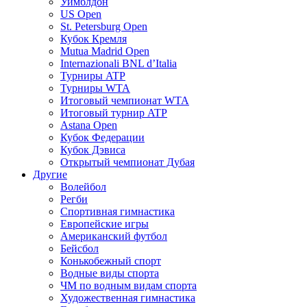
Уимблдон
US Open
St. Petersburg Open
Кубок Кремля
Mutua Madrid Open
Internazionali BNL d’Italia
Турниры ATP
Турниры WTA
Итоговый чемпионат WTA
Итоговый турнир ATP
Astana Open
Кубок Федерации
Кубок Дэвиса
Открытый чемпионат Дубая
Другие
Волейбол
Регби
Спортивная гимнастика
Европейские игры
Американский футбол
Бейсбол
Конькобежный спорт
Водные виды спорта
ЧМ по водным видам спорта
Художественная гимнастика