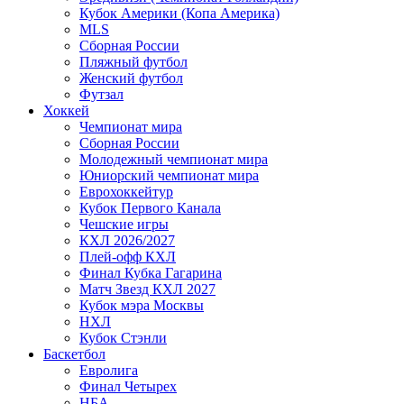
Кубок Америки (Копа Америка)
MLS
Сборная России
Пляжный футбол
Женский футбол
Футзал
Хоккей
Чемпионат мира
Сборная России
Молодежный чемпионат мира
Юниорский чемпионат мира
Еврохоккейтур
Кубок Первого Канала
Чешские игры
КХЛ 2026/2027
Плей-офф КХЛ
Финал Кубка Гагарина
Матч Звезд КХЛ 2027
Кубок мэра Москвы
НХЛ
Кубок Стэнли
Баскетбол
Евролига
Финал Четырех
НБА