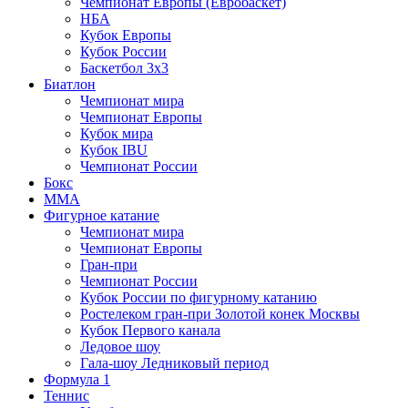
Чемпионат Европы (Евробаскет)
НБА
Кубок Европы
Кубок России
Баскетбол 3х3
Биатлон
Чемпионат мира
Чемпионат Европы
Кубок мира
Кубок IBU
Чемпионат России
Бокс
MMA
Фигурное катание
Чемпионат мира
Чемпионат Европы
Гран-при
Чемпионат России
Кубок России по фигурному катанию
Ростелеком гран-при Золотой конек Москвы
Кубок Первого канала
Ледовое шоу
Гала-шоу Ледниковый период
Формула 1
Теннис