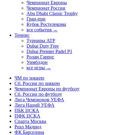
Чемпионат Европы
Чемпионат России
Abu Dhabi Classic Trophy
Гран-при
Кубок Ростелекома
все события →
Теннис
Турниры ATP
Dubai Duty Free
Dubai Premier Padel P1
Ролан Гаррос
Уимблдон
все игры →
ЧМ по хоккею
Сб. России по хоккею
Чемпионат Европы по футболу
Сб. России по футболу
Лига Чемпионов УЕФА
Лига Наций УЕФА
ПБК ЦСКА
ПФК ЦСКА
Спарта Москва
Реал Мадрид
ФК Барселона