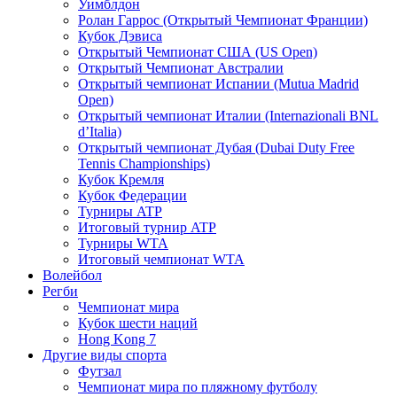
Уимблдон
Ролан Гаррос (Открытый Чемпионат Франции)
Кубок Дэвиса
Открытый Чемпионат США (US Open)
Открытый Чемпионат Австралии
Открытый чемпионат Испании (Mutua Madrid
Open)
Открытый чемпионат Италии (Internazionali BNL
d’Italia)
Открытый чемпионат Дубая (Dubai Duty Free
Tennis Championships)
Кубок Кремля
Кубок Федерации
Турниры ATP
Итоговый турнир ATP
Турниры WTA
Итоговый чемпионат WTA
Волейбол
Регби
Чемпионат мира
Кубок шести наций
Hong Kong 7
Другие виды спорта
Футзал
Чемпионат мира по пляжному футболу