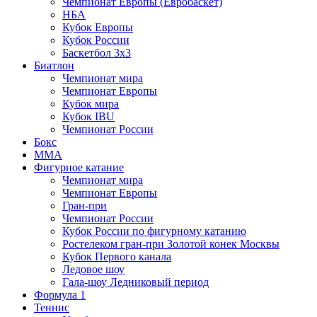
Чемпионат Европы (Евробаскет)
НБА
Кубок Европы
Кубок России
Баскетбол 3х3
Биатлон
Чемпионат мира
Чемпионат Европы
Кубок мира
Кубок IBU
Чемпионат России
Бокс
MMA
Фигурное катание
Чемпионат мира
Чемпионат Европы
Гран-при
Чемпионат России
Кубок России по фигурному катанию
Ростелеком гран-при Золотой конек Москвы
Кубок Первого канала
Ледовое шоу
Гала-шоу Ледниковый период
Формула 1
Теннис