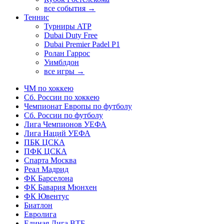
все события →
Теннис
Турниры ATP
Dubai Duty Free
Dubai Premier Padel P1
Ролан Гаррос
Уимблдон
все игры →
ЧМ по хоккею
Сб. России по хоккею
Чемпионат Европы по футболу
Сб. России по футболу
Лига Чемпионов УЕФА
Лига Наций УЕФА
ПБК ЦСКА
ПФК ЦСКА
Спарта Москва
Реал Мадрид
ФК Барселона
ФК Бавария Мюнхен
ФК Ювентус
Биатлон
Евролига
Единая Лига ВТБ