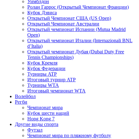
Уимблдон
Ролан Гаррос (Открытый Чемпионат Франции)
Кубок Дэвиса
Открытый Чемпионат США (US Open)
Открытый Чемпионат Австралии
Открытый чемпионат Испании (Mutua Madrid
Open)
Открытый чемпионат Италии (Internazionali BNL
d’Italia)
Открытый чемпионат Дубая (Dubai Duty Free
Tennis Championships)
Кубок Кремля
Кубок Федерации
Турниры ATP
Итоговый турнир ATP
Турниры WTA
Итоговый чемпионат WTA
Волейбол
Регби
Чемпионат мира
Кубок шести наций
Hong Kong 7
Другие виды спорта
Футзал
Чемпионат мира по пляжному футболу