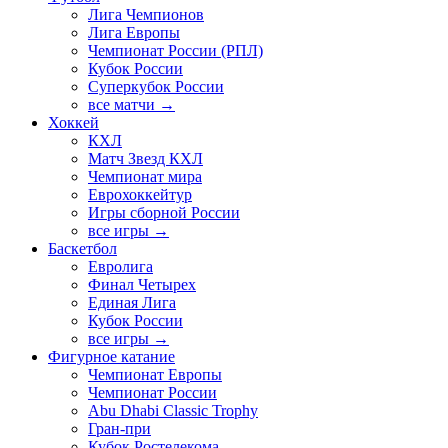
Лига Чемпионов
Лига Европы
Чемпионат России (РПЛ)
Кубок России
Суперкубок России
все матчи →
Хоккей
КХЛ
Матч Звезд КХЛ
Чемпионат мира
Еврохоккейтур
Игры сборной России
все игры →
Баскетбол
Евролига
Финал Четырех
Единая Лига
Кубок России
все игры →
Фигурное катание
Чемпионат Европы
Чемпионат России
Abu Dhabi Classic Trophy
Гран-при
Кубок Ростелекома