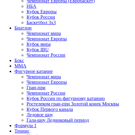
Чемпионат Европы (Евробаскет)
НБА
Кубок Европы
Кубок России
Баскетбол 3х3
Биатлон
Чемпионат мира
Чемпионат Европы
Кубок мира
Кубок IBU
Чемпионат России
Бокс
MMA
Фигурное катание
Чемпионат мира
Чемпионат Европы
Гран-при
Чемпионат России
Кубок России по фигурному катанию
Ростелеком гран-при Золотой конек Москвы
Кубок Первого канала
Ледовое шоу
Гала-шоу Ледниковый период
Формула 1
Теннис