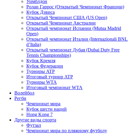
Уимблдон
Ролан Гаррос (Открытый Чемпионат Франции)
Кубок Дэвиса
Открытый Чемпионат США (US Open)
Открытый Чемпионат Австралии
Открытый чемпионат Испании (Mutua Madrid
Open)
Открытый чемпионат Италии (Internazionali BNL
d’Italia)
Открытый чемпионат Дубая (Dubai Duty Free
Tennis Championships)
Кубок Кремля
Кубок Федерации
Турниры ATP
Итоговый турнир ATP
Турниры WTA
Итоговый чемпионат WTA
Волейбол
Регби
Чемпионат мира
Кубок шести наций
Hong Kong 7
Другие виды спорта
Футзал
Чемпионат мира по пляжному футболу