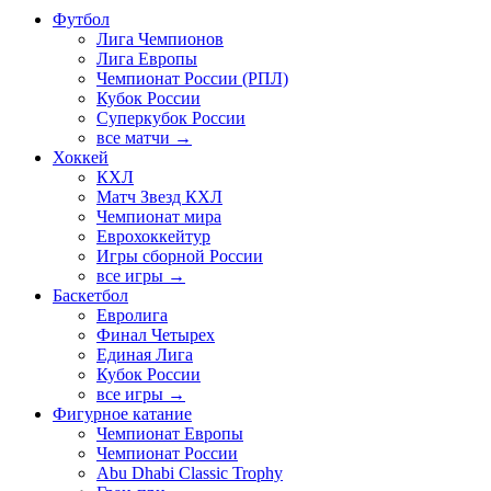
Футбол
Лига Чемпионов
Лига Европы
Чемпионат России (РПЛ)
Кубок России
Суперкубок России
все матчи →
Хоккей
КХЛ
Матч Звезд КХЛ
Чемпионат мира
Еврохоккейтур
Игры сборной России
все игры →
Баскетбол
Евролига
Финал Четырех
Единая Лига
Кубок России
все игры →
Фигурное катание
Чемпионат Европы
Чемпионат России
Abu Dhabi Classic Trophy