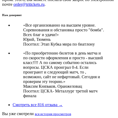
почте
order@tritickets.ru
.
Нам доверяют
«Все организованно на высшем уровне.
Соревнования и обстановка просто "бомба".
Всех благ и удачи!»
Юрий,
Тюмень
Посетил: Этап Кубка мира по биатлону
«По приобретению билетов в день матча и
по скорости оформления и просто - высший
класс!!!! А по самому событию остались
вопросы. ЦСКА проиграл 0-4. Если
проиграют и следующий матч, то ,
возможно, сайт не нефартовый. Сегодня и
проверим эту теорию.»
Максим Князьков,
Оранжеловац
Посетил: ЦСКА- Металлург третий матч
финала
Смотреть все 816 отзыва →
Вы уже смотрели
вся история просмотров