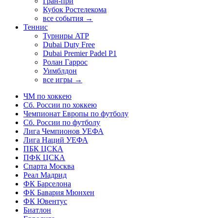
Гран-при
Кубок Ростелекома
все события →
Теннис
Турниры ATP
Dubai Duty Free
Dubai Premier Padel P1
Ролан Гаррос
Уимблдон
все игры →
ЧМ по хоккею
Сб. России по хоккею
Чемпионат Европы по футболу
Сб. России по футболу
Лига Чемпионов УЕФА
Лига Наций УЕФА
ПБК ЦСКА
ПФК ЦСКА
Спарта Москва
Реал Мадрид
ФК Барселона
ФК Бавария Мюнхен
ФК Ювентус
Биатлон