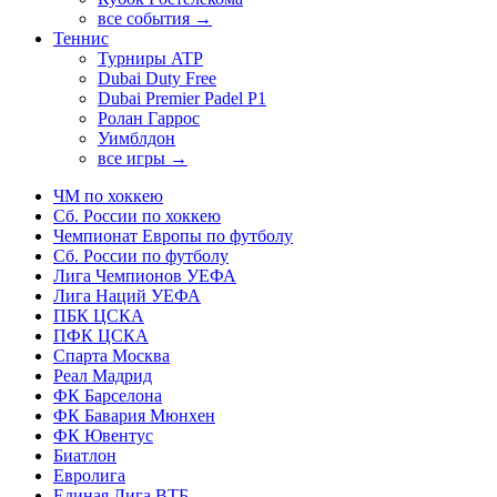
все события →
Теннис
Турниры ATP
Dubai Duty Free
Dubai Premier Padel P1
Ролан Гаррос
Уимблдон
все игры →
ЧМ по хоккею
Сб. России по хоккею
Чемпионат Европы по футболу
Сб. России по футболу
Лига Чемпионов УЕФА
Лига Наций УЕФА
ПБК ЦСКА
ПФК ЦСКА
Спарта Москва
Реал Мадрид
ФК Барселона
ФК Бавария Мюнхен
ФК Ювентус
Биатлон
Евролига
Единая Лига ВТБ