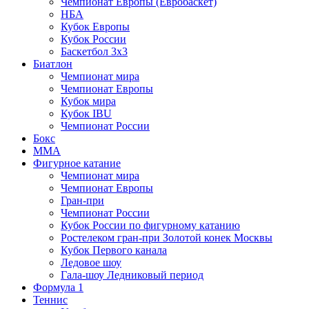
Чемпионат Европы (Евробаскет)
НБА
Кубок Европы
Кубок России
Баскетбол 3х3
Биатлон
Чемпионат мира
Чемпионат Европы
Кубок мира
Кубок IBU
Чемпионат России
Бокс
MMA
Фигурное катание
Чемпионат мира
Чемпионат Европы
Гран-при
Чемпионат России
Кубок России по фигурному катанию
Ростелеком гран-при Золотой конек Москвы
Кубок Первого канала
Ледовое шоу
Гала-шоу Ледниковый период
Формула 1
Теннис