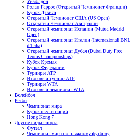
Уимблдон
Ролан Гаррос (Открытый Чемпионат Франции)
Кубок Дэвиса
Открытый Чемпионат США (US Open)
Открытый Чемпионат Австралии
Открытый чемпионат Испании (Mutua Madrid
Open)
Открытый чемпионат Италии (Internazionali BNL
d’Italia)
Открытый чемпионат Дубая (Dubai Duty Free
Tennis Championships)
Кубок Кремля
Кубок Федерации
Турниры ATP
Итоговый турнир ATP
Турниры WTA
Итоговый чемпионат WTA
Волейбол
Регби
Чемпионат мира
Кубок шести наций
Hong Kong 7
Другие виды спорта
Футзал
Чемпионат мира по пляжному футболу