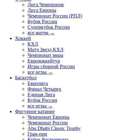
Лига Чемпионов
Лига Европы
Чемпионат России (РПЛ)
Кубок России
Суперкубок России
все матчи →
Хоккей
КХЛ
Матч Звезд КХЛ
Чемпионат мира
Еврохоккейтур
Игры сборной России
все игры →
Баскетбол
Евролига
Финал Четырех
Единая Лига
Кубок России
все игры →
Фигурное катание
Чемпионат Европы
Чемпионат России
Abu Dhabi Classic Trophy
Гран-при
Кубок Ростелекома