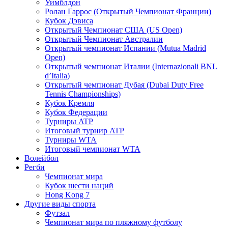
Уимблдон
Ролан Гаррос (Открытый Чемпионат Франции)
Кубок Дэвиса
Открытый Чемпионат США (US Open)
Открытый Чемпионат Австралии
Открытый чемпионат Испании (Mutua Madrid
Open)
Открытый чемпионат Италии (Internazionali BNL
d’Italia)
Открытый чемпионат Дубая (Dubai Duty Free
Tennis Championships)
Кубок Кремля
Кубок Федерации
Турниры ATP
Итоговый турнир ATP
Турниры WTA
Итоговый чемпионат WTA
Волейбол
Регби
Чемпионат мира
Кубок шести наций
Hong Kong 7
Другие виды спорта
Футзал
Чемпионат мира по пляжному футболу