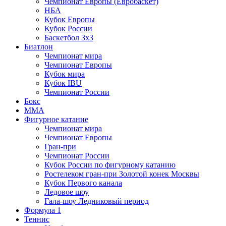
Чемпионат Европы (Евробаскет)
НБА
Кубок Европы
Кубок России
Баскетбол 3х3
Биатлон
Чемпионат мира
Чемпионат Европы
Кубок мира
Кубок IBU
Чемпионат России
Бокс
MMA
Фигурное катание
Чемпионат мира
Чемпионат Европы
Гран-при
Чемпионат России
Кубок России по фигурному катанию
Ростелеком гран-при Золотой конек Москвы
Кубок Первого канала
Ледовое шоу
Гала-шоу Ледниковый период
Формула 1
Теннис