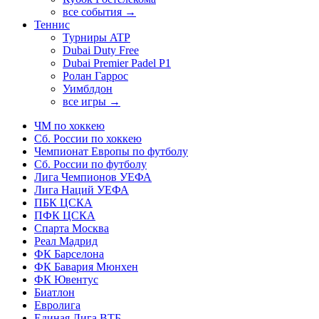
все события →
Теннис
Турниры ATP
Dubai Duty Free
Dubai Premier Padel P1
Ролан Гаррос
Уимблдон
все игры →
ЧМ по хоккею
Сб. России по хоккею
Чемпионат Европы по футболу
Сб. России по футболу
Лига Чемпионов УЕФА
Лига Наций УЕФА
ПБК ЦСКА
ПФК ЦСКА
Спарта Москва
Реал Мадрид
ФК Барселона
ФК Бавария Мюнхен
ФК Ювентус
Биатлон
Евролига
Единая Лига ВТБ