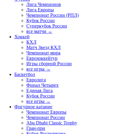
Лига Чемпионов
Лига Европы
Чемпионат России (РПЛ)
Кубок России
Суперкубок России
все матчи →
Хоккей
КХЛ
Матч Звезд КХЛ
Чемпионат мира
Еврохоккейтур
Игры сборной России
все игры →
Баскетбол
Евролига
Финал Четырех
Единая Лига
Кубок России
все игры →
Фигурное катание
Чемпионат Европы
Чемпионат России
Abu Dhabi Classic Trophy
Гран-при
Кубок Ростелекома