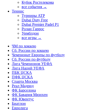
Кубок Ростелекома
все события →
Теннис
Турниры ATP
Dubai Duty Free
Dubai Premier Padel P1
Ролан Гаррос
Уимблдон
все игры →
ЧМ по хоккею
Сб. России по хоккею
Чемпионат Европы по футболу
Сб. России по футболу
Лига Чемпионов УЕФА
Лига Наций УЕФА
ПБК ЦСКА
ПФК ЦСКА
Спарта Москва
Реал Мадрид
ФК Барселона
ФК Бавария Мюнхен
ФК Ювентус
Биатлон
Евролига