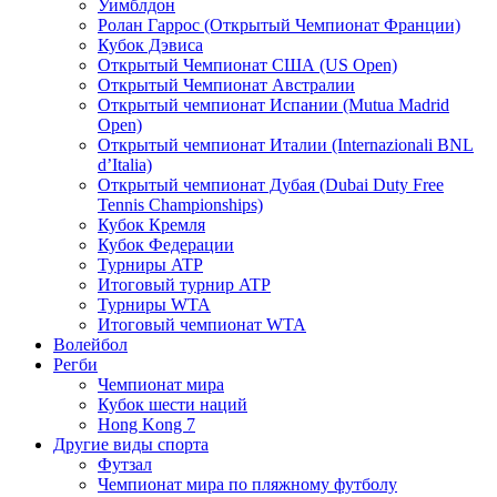
Уимблдон
Ролан Гаррос (Открытый Чемпионат Франции)
Кубок Дэвиса
Открытый Чемпионат США (US Open)
Открытый Чемпионат Австралии
Открытый чемпионат Испании (Mutua Madrid
Open)
Открытый чемпионат Италии (Internazionali BNL
d’Italia)
Открытый чемпионат Дубая (Dubai Duty Free
Tennis Championships)
Кубок Кремля
Кубок Федерации
Турниры ATP
Итоговый турнир ATP
Турниры WTA
Итоговый чемпионат WTA
Волейбол
Регби
Чемпионат мира
Кубок шести наций
Hong Kong 7
Другие виды спорта
Футзал
Чемпионат мира по пляжному футболу