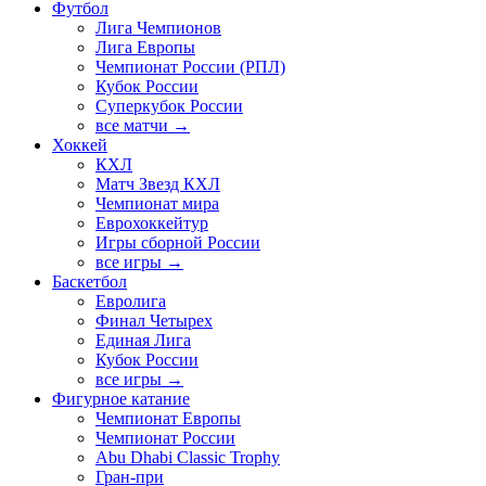
Футбол
Лига Чемпионов
Лига Европы
Чемпионат России (РПЛ)
Кубок России
Суперкубок России
все матчи →
Хоккей
КХЛ
Матч Звезд КХЛ
Чемпионат мира
Еврохоккейтур
Игры сборной России
все игры →
Баскетбол
Евролига
Финал Четырех
Единая Лига
Кубок России
все игры →
Фигурное катание
Чемпионат Европы
Чемпионат России
Abu Dhabi Classic Trophy
Гран-при