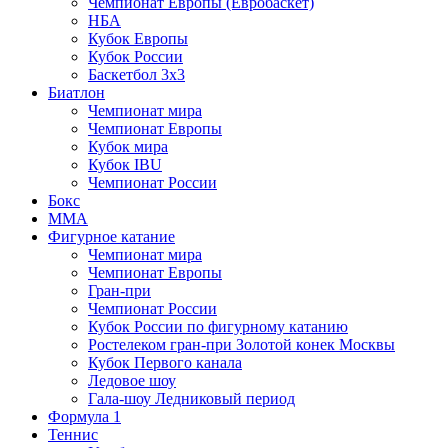
Чемпионат Европы (Евробаскет)
НБА
Кубок Европы
Кубок России
Баскетбол 3х3
Биатлон
Чемпионат мира
Чемпионат Европы
Кубок мира
Кубок IBU
Чемпионат России
Бокс
MMA
Фигурное катание
Чемпионат мира
Чемпионат Европы
Гран-при
Чемпионат России
Кубок России по фигурному катанию
Ростелеком гран-при Золотой конек Москвы
Кубок Первого канала
Ледовое шоу
Гала-шоу Ледниковый период
Формула 1
Теннис