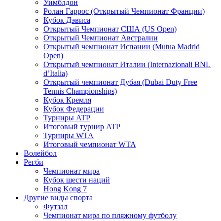
Уимблдон
Ролан Гаррос (Открытый Чемпионат Франции)
Кубок Дэвиса
Открытый Чемпионат США (US Open)
Открытый Чемпионат Австралии
Открытый чемпионат Испании (Mutua Madrid
Open)
Открытый чемпионат Италии (Internazionali BNL
d’Italia)
Открытый чемпионат Дубая (Dubai Duty Free
Tennis Championships)
Кубок Кремля
Кубок Федерации
Турниры ATP
Итоговый турнир ATP
Турниры WTA
Итоговый чемпионат WTA
Волейбол
Регби
Чемпионат мира
Кубок шести наций
Hong Kong 7
Другие виды спорта
Футзал
Чемпионат мира по пляжному футболу