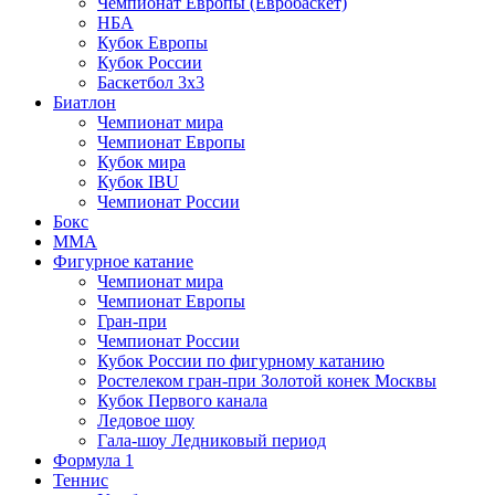
Чемпионат Европы (Евробаскет)
НБА
Кубок Европы
Кубок России
Баскетбол 3х3
Биатлон
Чемпионат мира
Чемпионат Европы
Кубок мира
Кубок IBU
Чемпионат России
Бокс
MMA
Фигурное катание
Чемпионат мира
Чемпионат Европы
Гран-при
Чемпионат России
Кубок России по фигурному катанию
Ростелеком гран-при Золотой конек Москвы
Кубок Первого канала
Ледовое шоу
Гала-шоу Ледниковый период
Формула 1
Теннис