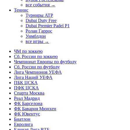
все события →
Теннис
Турниры ATP
Dubai Duty Free
Dubai Premier Padel P1
Ролан Гаррос
Уимблдон
все игры →
ЧМ по хоккею
Сб. России по хоккею
Чемпионат Европы по футболу
Сб. России по футболу
Лига Чемпионов УЕФА
Лига Наций УЕФА
ПБК ЦСКА
ПФК ЦСКА
Спарта Москва
Реал Мадрид
ФК Барселона
ФК Бавария Мюнхен
ФК Ювентус
Биатлон
Евролига
Единая Лига ВТБ