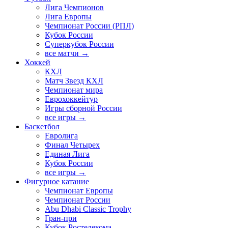
Лига Чемпионов
Лига Европы
Чемпионат России (РПЛ)
Кубок России
Суперкубок России
все матчи →
Хоккей
КХЛ
Матч Звезд КХЛ
Чемпионат мира
Еврохоккейтур
Игры сборной России
все игры →
Баскетбол
Евролига
Финал Четырех
Единая Лига
Кубок России
все игры →
Фигурное катание
Чемпионат Европы
Чемпионат России
Abu Dhabi Classic Trophy
Гран-при
Кубок Ростелекома