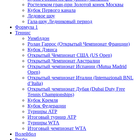
Ростелеком гран-при Золотой конек Москвы
Кубок Первого канала
Ледовое шоу
Гала-шоу Ледниковый период
Формула 1
Теннис
Уимблдон
Ролан Гаррос (Открытый Чемпионат Франции)
Кубок Дэвиса
Открытый Чемпионат США (US Open)
Открытый Чемпионат Австралии
Открытый чемпионат Испании (Mutua Madrid
Open)
Открытый чемпионат Италии (Internazionali BNL
d’Italia)
Открытый чемпионат Дубая (Dubai Duty Free
Tennis Championships)
Кубок Кремля
Кубок Федерации
Турниры ATP
Итоговый турнир ATP
Турниры WTA
Итоговый чемпионат WTA
Волейбол
Регби