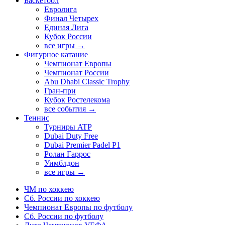
Баскетбол
Евролига
Финал Четырех
Единая Лига
Кубок России
все игры →
Фигурное катание
Чемпионат Европы
Чемпионат России
Abu Dhabi Classic Trophy
Гран-при
Кубок Ростелекома
все события →
Теннис
Турниры ATP
Dubai Duty Free
Dubai Premier Padel P1
Ролан Гаррос
Уимблдон
все игры →
ЧМ по хоккею
Сб. России по хоккею
Чемпионат Европы по футболу
Сб. России по футболу