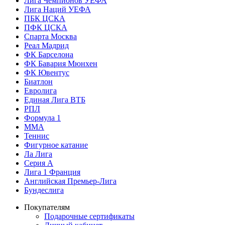
Лига Чемпионов УЕФА
Лига Наций УЕФА
ПБК ЦСКА
ПФК ЦСКА
Спарта Москва
Реал Мадрид
ФК Барселона
ФК Бавария Мюнхен
ФК Ювентус
Биатлон
Евролига
Единая Лига ВТБ
РПЛ
Формула 1
MMA
Теннис
Фигурное катание
Ла Лига
Серия А
Лига 1 Франция
Английская Премьер-Лига
Бундеслига
Покупателям
Подарочные сертификаты