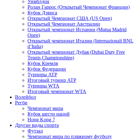
Уимблдон
Ролан Гаррос (Открытый Чемпионат Франции)
Кубок Дэвиса
Открытый Чемпионат США (US Open)
Открытый Чемпионат Австралии
Открытый чемпионат Испании (Mutua Madrid
Open)
Открытый чемпионат Италии (Internazionali BNL
d’Italia)
Открытый чемпионат Дубая (Dubai Duty Free
Tennis Championships)
Кубок Кремля
Кубок Федерации
Турниры ATP
Итоговый турнир ATP
Турниры WTA
Итоговый чемпионат WTA
Волейбол
Регби
Чемпионат мира
Кубок шести наций
Hong Kong 7
Другие виды спорта
Футзал
Чемпионат мира по пляжному футболу