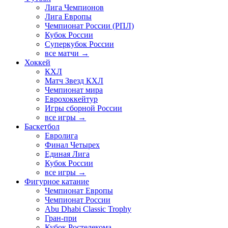
Лига Чемпионов
Лига Европы
Чемпионат России (РПЛ)
Кубок России
Суперкубок России
все матчи →
Хоккей
КХЛ
Матч Звезд КХЛ
Чемпионат мира
Еврохоккейтур
Игры сборной России
все игры →
Баскетбол
Евролига
Финал Четырех
Единая Лига
Кубок России
все игры →
Фигурное катание
Чемпионат Европы
Чемпионат России
Abu Dhabi Classic Trophy
Гран-при
Кубок Ростелекома