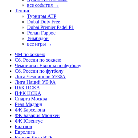
все события →
Теннис
Турниры ATP
Dubai Duty Free
Dubai Premier Padel P1
Ролан Гаррос
Уимблдон
все игры →
ЧМ по хоккею
Сб. России по хоккею
Чемпионат Европы по футболу
Сб. России по футболу
Лига Чемпионов УЕФА
Лига Наций УЕФА
ПБК ЦСКА
ПФК ЦСКА
Спарта Москва
Реал Мадрид
ФК Барселона
ФК Бавария Мюнхен
ФК Ювентус
Биатлон
Евролига
Единая Лига ВТБ