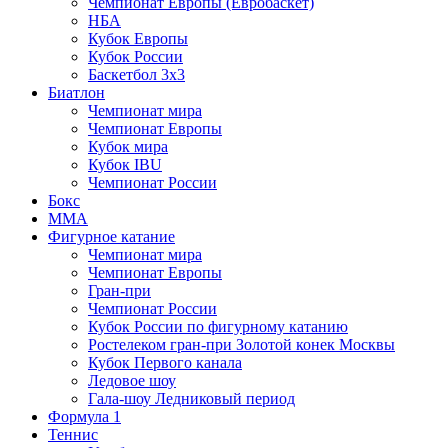
Чемпионат Европы (Евробаскет)
НБА
Кубок Европы
Кубок России
Баскетбол 3х3
Биатлон
Чемпионат мира
Чемпионат Европы
Кубок мира
Кубок IBU
Чемпионат России
Бокс
MMA
Фигурное катание
Чемпионат мира
Чемпионат Европы
Гран-при
Чемпионат России
Кубок России по фигурному катанию
Ростелеком гран-при Золотой конек Москвы
Кубок Первого канала
Ледовое шоу
Гала-шоу Ледниковый период
Формула 1
Теннис